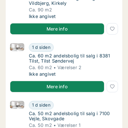
Vildbjerg, Kirkely
Ca. 90 m2
Ca. 90 m2 andelsbolig til salg i 7480 Vildbje
Ikke angivet
Mere info
Ca. 60 m2 andelsbolig til salg i 8381 Tilst, Tilst Sønd
Ca. 60 m2 andelsbolig til salg i 8381 Tilst, T
1 d siden
Ca. 60 m2 andelsbolig til salg i 8381 Tilst, T
Ca. 60 m2 andelsbolig til salg i 8381
Tilst, Tilst Søndervej
Ca. 60 m2
Værelser 2
Ca. 60 m2 andelsbolig til salg i 8381 Tilst, T
Ikke angivet
Mere info
Ca. 50 m2 andelsbolig til salg i 7100 Vejle, Skovgade
Ca. 50 m2 andelsbolig til salg i 7100 Vejle,
1 d siden
Ca. 50 m2 andelsbolig til salg i 7100 Vejle,
Ca. 50 m2 andelsbolig til salg i 7100
Vejle, Skovgade
Ca. 50 m2
Værelser 1