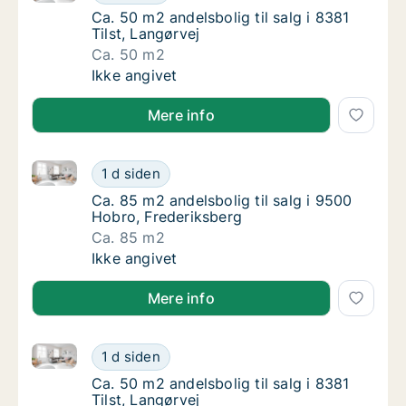
Ca. 50 m2 andelsbolig til salg i 8381 Tilst, 
Ca. 50 m2 andelsbolig til salg i 8381
Tilst, Langørvej
Ca. 50 m2
Ca. 50 m2 andelsbolig til salg i 8381 Tilst, 
Ikke angivet
Mere info
Ca. 85 m2 andelsbolig til salg i 9500 Hobro, Frederi
Ca. 85 m2 andelsbolig til salg i 9500 Hobro
1 d siden
Ca. 85 m2 andelsbolig til salg i 9500 Hobro,
Ca. 85 m2 andelsbolig til salg i 9500
Hobro, Frederiksberg
Ca. 85 m2
Ca. 85 m2 andelsbolig til salg i 9500 Hobro
Ikke angivet
Mere info
Ca. 50 m2 andelsbolig til salg i 8381 Tilst, Langørvej
Ca. 50 m2 andelsbolig til salg i 8381 Tilst, 
1 d siden
Ca. 50 m2 andelsbolig til salg i 8381 Tilst, 
Ca. 50 m2 andelsbolig til salg i 8381
Tilst, Langørvej