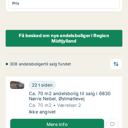
Pris
Få besked om nye andelsboliger i Region
Midtjylland
308 andelsboligertil salg fundet
Ca. 70 m2 andelsbolig til salg i 6830 Nørre Nebel, Ø
Ca. 70 m2 andelsbolig til salg i 6830 Nørre 
22 t siden
Ca. 70 m2 andelsbolig til salg i 6830 Nørre 
Ca. 70 m2 andelsbolig til salg i 6830
Nørre Nebel, Østmøllevej
Ca. 70 m2
Værelser 2
Ca. 70 m2 andelsbolig til salg i 6830 Nørre 
Ikke angivet
Mere info