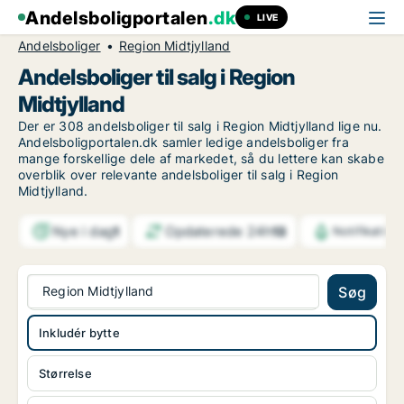
Andelsboligportalen
.dk
LIVE
Andelsboliger
Region Midtjylland
Andelsboliger til salg i Region
Midtjylland
Der er 308 andelsboliger til salg i Region Midtjylland lige nu.
Andelsboligportalen.dk samler ledige andelsboliger fra
mange forskellige dele af markedet, så du lettere kan skabe
overblik over relevante andelsboliger til salg i Region
Midtjylland.
Nye i dag
Opdaterede 24h
1
13
Notifikation
Region Midtjylland
Søg
Inkludér bytte
Størrelse