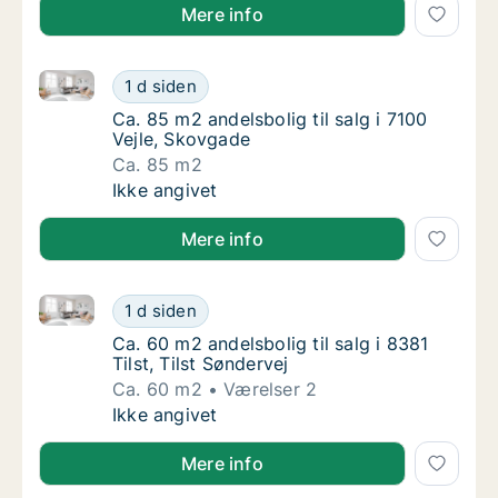
Mere info
Ca. 85 m2 andelsbolig til salg i 7100 Vejle, Skovgade
Ca. 85 m2 andelsbolig til salg i 7100 Vejle,
1 d siden
Ca. 85 m2 andelsbolig til salg i 7100 Vejle,
Ca. 85 m2 andelsbolig til salg i 7100
Vejle, Skovgade
Ca. 85 m2
Ca. 85 m2 andelsbolig til salg i 7100 Vejle,
Ikke angivet
Mere info
Ca. 60 m2 andelsbolig til salg i 8381 Tilst, Tilst Sønd
Ca. 60 m2 andelsbolig til salg i 8381 Tilst, T
1 d siden
Ca. 60 m2 andelsbolig til salg i 8381 Tilst, T
Ca. 60 m2 andelsbolig til salg i 8381
Tilst, Tilst Søndervej
Ca. 60 m2
Værelser 2
Ca. 60 m2 andelsbolig til salg i 8381 Tilst, T
Ikke angivet
Mere info