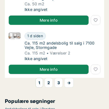
Ca. 50 m2
Ca. 50 m2 andelsbolig til salg i 8381 Tilst, 
Ikke angivet
Mere info
Ca. 115 m2 andelsbolig til salg i 7100 Vejle, Stormga
Ca. 115 m2 andelsbolig til salg i 7100 Vejle
1 d siden
Ca. 115 m2 andelsbolig til salg i 7100 Vejle,
Ca. 115 m2 andelsbolig til salg i 7100
Vejle, Stormgade
Ca. 115 m2
Værelser 2
Ca. 115 m2 andelsbolig til salg i 7100 Vejle
Ikke angivet
Mere info
1
2
3
→
Populære søgninger
Andelsboliger til salg i Randers