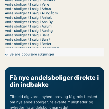
Andelsboliger til salg i Vejle
Andelsboliger til salg i Århus
Andelsboliger til salg i Allingåbro
Andelsboliger til salg i Anholt
Andelsboliger til salg i Ans By
Andelsboliger til salg i Aulum
Andelsboliger til salg i Auning
Andelsboliger til salg i Balle
Andelsboliger til salg i Barrit
Andelsboliger til salg i Beder
Andelsboliger til salg i Bjerringbro
Andelsboliger til salg i Bording
Se alle populære søgninger
Andelsboliger til salg i Brabrand
Andelsboliger til salg i Brande
Andelsboliger til salg i Bryrup
Andelsboliger til salg i Brædstrup
Andelsboliger til salg i Bækmarksbro
Få nye andelsboliger direkte i
Andelsboliger til salg i Bøvlingbjerg
din indbakke
Andelsboliger til salg i Daugård
Andelsboliger til salg i Ebeltoft
Andelsboliger til salg i Egå
Andelsboliger til salg i Ejstrupholm
Tilmeld dig vores nyhedsbrev og få gratis besked
Andelsboliger til salg i Endelave
om nye andelsboliger, relevante muligheder og
Andelsboliger til salg i Engesvang
nyheder fra andelsboligmarkedet.