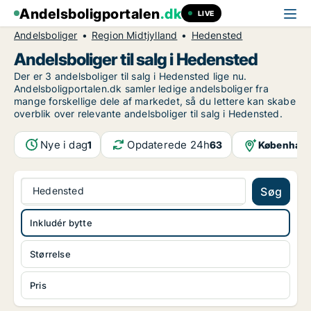
Andelsboligportalen
.dk
LIVE
Andelsboliger
Region Midtjylland
Hedensted
Andelsboliger til salg i Hedensted
Der er 3 andelsboliger til salg i Hedensted lige nu.
Andelsboligportalen.dk samler ledige andelsboliger fra
mange forskellige dele af markedet, så du lettere kan skabe
overblik over relevante andelsboliger til salg i Hedensted.
Nye i dag
Opdaterede 24h
Københav
1
63
Hedensted
Søg
Inkludér bytte
Størrelse
Pris