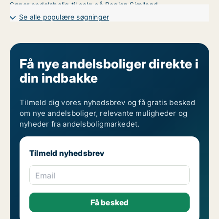
Søger andelsbolig til salg på Region Sjælland
Søger andelsbolig til salg i Region Sydjylland
Se alle populære søgninger
Søger andelsbolig til salg i Storkøbenhavn
Søger andelsbolig til salg i Trekantsområdet
Søger andelsbolig til salg i Vejle
Søger andelsbolig til salg i Aalborg
Søger andelsbolig til salg i Århus
Få nye andelsboliger direkte i
din indbakke
Tilmeld dig vores nyhedsbrev og få gratis besked
om nye andelsboliger, relevante muligheder og
nyheder fra andelsboligmarkedet.
Tilmeld nyhedsbrev
Email