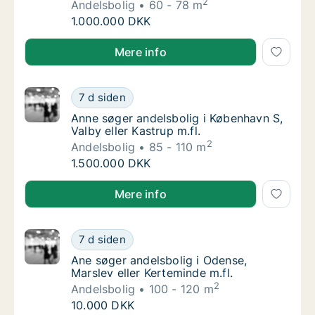
2
Andelsbolig
60 - 78 m
Jane søger andelsbolig i Holbæk
1.000.000 DKK
Jane søger andelsbolig i Holbæk
Mere info
Anne søger andelsbolig i København S, Valby 
7 d siden
Anne søger andelsbolig i København S, Valby 
Anne søger andelsbolig i København S,
Valby eller Kastrup m.fl.
2
Andelsbolig
85 - 110 m
Anne søger andelsbolig i København S, Valby 
1.500.000 DKK
Anne søger andelsbolig i København S, Valby eller Kas
Mere info
Ane søger andelsbolig i Odense, Marslev elle
7 d siden
Ane søger andelsbolig i Odense, Marslev ell
Ane søger andelsbolig i Odense,
Marslev eller Kerteminde m.fl.
2
Andelsbolig
100 - 120 m
Ane søger andelsbolig i Odense, Marslev elle
10.000 DKK