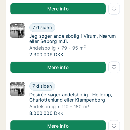
Ane søger andelsbolig i Odense, Marslev eller Kertem
Mere info
Jeg søger andelsbolig i Virum, Nærum eller 
7 d siden
Jeg søger andelsbolig i Virum, Nærum eller 
Jeg søger andelsbolig i Virum, Nærum
eller Søborg m.fl.
2
Andelsbolig
79 - 95 m
Jeg søger andelsbolig i Virum, Nærum eller 
2.300.009 DKK
Jeg søger andelsbolig i Virum, Nærum eller Søborg m
Mere info
Desirée søger andelsbolig i Hellerup, Charlo
7 d siden
Desirée søger andelsbolig i Hellerup, Charl
Desirée søger andelsbolig i Hellerup,
Charlottenlund eller Klampenborg
2
Andelsbolig
110 - 180 m
Desirée søger andelsbolig i Hellerup, Charlo
8.000.000 DKK
Desirée søger andelsbolig i Hellerup, Charlottenlund
Mere info