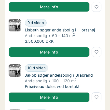
Ulla søger andelsbolig i Odense SV eller Odense S
Mere info
Lisbeth søger andelsbolig i Hjortshøj
9 d siden
Lisbeth søger andelsbolig i Hjortshøj
Lisbeth søger andelsbolig i Hjortshøj
2
Andelsbolig
60 - 140 m
Lisbeth søger andelsbolig i Hjortshøj
3.500.000 DKK
Lisbeth søger andelsbolig i Hjortshøj
Mere info
Jakob søger andelsbolig i Brabrand
10 d siden
Jakob søger andelsbolig i Brabrand
Jakob søger andelsbolig i Brabrand
2
Andelsbolig
100 - 120 m
Jakob søger andelsbolig i Brabrand
Prisniveau deles ved kontakt
Jakob søger andelsbolig i Brabrand
Mere info