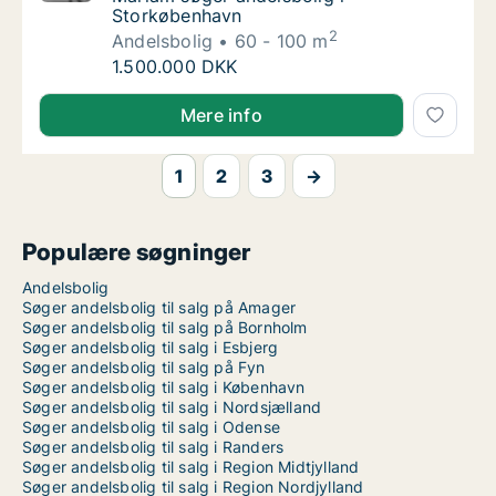
Storkøbenhavn
2
Andelsbolig
60 - 100 m
Mariam søger andelsbolig i Storkøbenhavn
1.500.000 DKK
Mariam søger andelsbolig i Storkøbenhavn
Mere info
1
2
3
→
Populære søgninger
Andelsbolig
Søger andelsbolig til salg på Amager
Søger andelsbolig til salg på Bornholm
Søger andelsbolig til salg i Esbjerg
Søger andelsbolig til salg på Fyn
Søger andelsbolig til salg i København
Søger andelsbolig til salg i Nordsjælland
Søger andelsbolig til salg i Odense
Søger andelsbolig til salg i Randers
Søger andelsbolig til salg i Region Midtjylland
Søger andelsbolig til salg i Region Nordjylland