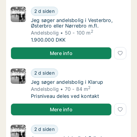
Jeg søger andelsbolig i Vesterbro, Østerbro e
2 d siden
Jeg søger andelsbolig i Vesterbro, Østerbro e
Jeg søger andelsbolig i Vesterbro,
Østerbro eller Nørrebro m.fl.
2
Andelsbolig
50 - 100 m
Jeg søger andelsbolig i Vesterbro, Østerbro e
1.900.000 DKK
Jeg søger andelsbolig i Vesterbro, Østerbro eller Nør
Mere info
Jeg søger andelsbolig i Klarup
2 d siden
Jeg søger andelsbolig i Klarup
Jeg søger andelsbolig i Klarup
2
Andelsbolig
70 - 84 m
Jeg søger andelsbolig i Klarup
Prisniveau deles ved kontakt
Jeg søger andelsbolig i Klarup
Mere info
Jeg søger andelsbolig i Gribskov
2 d siden