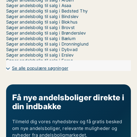
Søger andelsbolig til salg i Asaa
Søger andelsbolig til salg i Bedsted Thy
Søger andelsbolig til salg i Bindslev
Søger andelsbolig til salg i Blokhus
Søger andelsbolig til salg i Brovst
Søger andelsbolig til salg i Brønderslev
Søger andelsbolig til salg i Bælum
Søger andelsbolig til salg i Dronninglund
Søger andelsbolig til salg i Dybvad
Søger andelsbolig til salg i Erslev
Søger andelsbolig til salg i Farsø
Søger andelsbolig til salg i Fjerritslev
Se alle populære søgninger
Søger andelsbolig til salg i Frederikshavn
Søger andelsbolig til salg i Frøstrup
Søger andelsbolig til salg i Fårup
Søger andelsbolig til salg i Gandrup
Søger andelsbolig til salg i Gedsted
Få nye andelsboliger direkte i
Søger andelsbolig til salg i Gistrup
din indbakke
Søger andelsbolig til salg i Hadsund
Søger andelsbolig til salg i Hals
Søger andelsbolig til salg i Hanstholm
Søger andelsbolig til salg i Havndal
Tilmeld dig vores nyhedsbrev og få gratis besked
Søger andelsbolig til salg i Hirtshals
om nye andelsboliger, relevante muligheder og
Søger andelsbolig til salg i Hjallerup
nyheder fra andelsboligmarkedet.