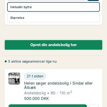
Inkludér bytte
Størrelse
Opret din andelsbolig her
5 aktive søgeannoncer lige nu
Helen søger andelsbolig i Sindal eller Ålbæk
21 t siden
Helen søger andelsbolig i Sindal eller Ålbæk
Helen søger andelsbolig i Sindal eller
Ålbæk
2
Andelsbolig
90 - 110 m
Helen søger andelsbolig i Sindal eller Ålbæk
500.000 DKK
Helen søger andelsbolig i Sindal eller Ålbæk