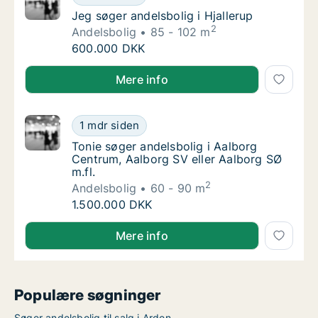
Jeg søger andelsbolig i Hjallerup
Jeg søger andelsbolig i Hjallerup
2
Andelsbolig
85 - 102 m
Jeg søger andelsbolig i Hjallerup
600.000 DKK
Jeg søger andelsbolig i Hjallerup
Mere info
Tonie søger andelsbolig i Aalborg Centrum, 
1 mdr siden
Tonie søger andelsbolig i Aalborg Centrum, A
Tonie søger andelsbolig i Aalborg
Centrum, Aalborg SV eller Aalborg SØ
m.fl.
2
Andelsbolig
60 - 90 m
Tonie søger andelsbolig i Aalborg Centrum, 
1.500.000 DKK
Tonie søger andelsbolig i Aalborg Centrum, Aalborg S
Mere info
Populære søgninger
Søger andelsbolig til salg i Arden