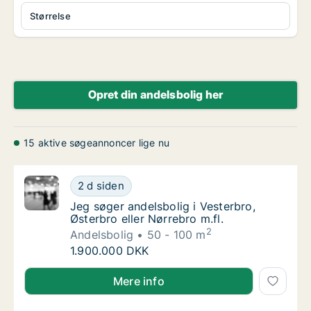
Størrelse
Opret din andelsbolig her
15 aktive søgeannoncer lige nu
Jeg søger andelsbolig i Vesterbro, Østerbro e
2 d siden
Jeg søger andelsbolig i Vesterbro, Østerbro e
Jeg søger andelsbolig i Vesterbro,
Østerbro eller Nørrebro m.fl.
2
Andelsbolig
50 - 100 m
Jeg søger andelsbolig i Vesterbro, Østerbro e
1.900.000 DKK
Jeg søger andelsbolig i Vesterbro, Østerbro eller Nør
Mere info