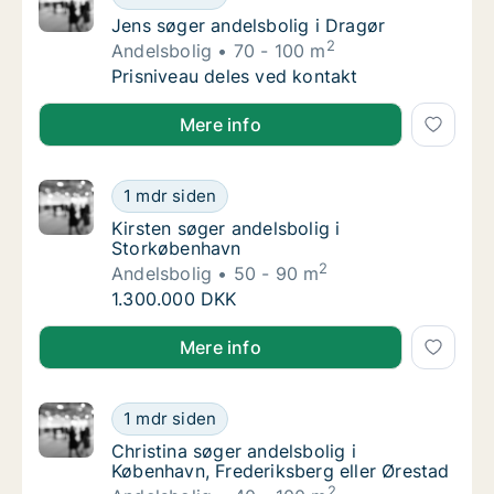
Jens søger andelsbolig i Dragør
Jens søger andelsbolig i Dragør
2
Andelsbolig
70 - 100 m
Jens søger andelsbolig i Dragør
Prisniveau deles ved kontakt
Jens søger andelsbolig i Dragør
Mere info
Kirsten søger andelsbolig i Storkøbenhavn
1 mdr siden
Kirsten søger andelsbolig i Storkøbenhavn
Kirsten søger andelsbolig i
Storkøbenhavn
2
Andelsbolig
50 - 90 m
Kirsten søger andelsbolig i Storkøbenhavn
1.300.000 DKK
Kirsten søger andelsbolig i Storkøbenhavn
Mere info
Christina søger andelsbolig i København, Fre
1 mdr siden
Christina søger andelsbolig i København, Fr
Christina søger andelsbolig i
København, Frederiksberg eller Ørestad
2