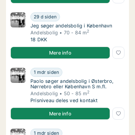
Jeg søger andelsbolig i København
29 d siden
Jeg søger andelsbolig i København
Jeg søger andelsbolig i København
2
Andelsbolig
70 - 84 m
Jeg søger andelsbolig i København
18 DKK
Jeg søger andelsbolig i København
Mere info
Paolo søger andelsbolig i Østerbro, Nørrebro
1 mdr siden
Paolo søger andelsbolig i Østerbro, Nørrebro
Paolo søger andelsbolig i Østerbro,
Nørrebro eller København S m.fl.
2
Andelsbolig
50 - 85 m
Paolo søger andelsbolig i Østerbro, Nørrebro
Prisniveau deles ved kontakt
Paolo søger andelsbolig i Østerbro, Nørrebro eller K
Mere info
Jens søger andelsbolig i Dragør
1 mdr siden