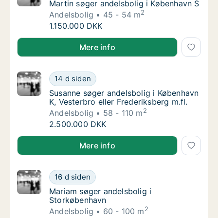
Martin søger andelsbolig i København S
Martin søger andelsbolig i København S
2
Andelsbolig
45 - 54 m
Martin søger andelsbolig i København S
1.150.000 DKK
Martin søger andelsbolig i København S
Mere info
Susanne søger andelsbolig i København K, Ves
14 d siden
Susanne søger andelsbolig i København K, Ve
Susanne søger andelsbolig i København
K, Vesterbro eller Frederiksberg m.fl.
2
Andelsbolig
58 - 110 m
Susanne søger andelsbolig i København K, Ves
2.500.000 DKK
Susanne søger andelsbolig i København K, Vesterbro e
Mere info
Mariam søger andelsbolig i Storkøbenhavn
16 d siden
Mariam søger andelsbolig i Storkøbenhavn
Mariam søger andelsbolig i
Storkøbenhavn
2
Andelsbolig
60 - 100 m