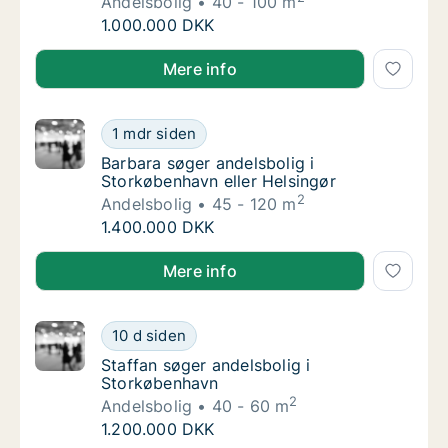
Andelsbolig
40 - 100 m
Christina søger andelsbolig i København, Fre
1.000.000 DKK
Christina søger andelsbolig i København, Frederiksbe
Mere info
Barbara søger andelsbolig i Storkøbenhavn e
1 mdr siden
Barbara søger andelsbolig i Storkøbenhavn e
Barbara søger andelsbolig i
Storkøbenhavn eller Helsingør
2
Andelsbolig
45 - 120 m
Barbara søger andelsbolig i Storkøbenhavn e
1.400.000 DKK
Barbara søger andelsbolig i Storkøbenhavn eller Hel
Mere info
Staffan søger andelsbolig i Storkøbenhavn
10 d siden
Staffan søger andelsbolig i Storkøbenhavn
Staffan søger andelsbolig i
Storkøbenhavn
2
Andelsbolig
40 - 60 m
Staffan søger andelsbolig i Storkøbenhavn
1.200.000 DKK