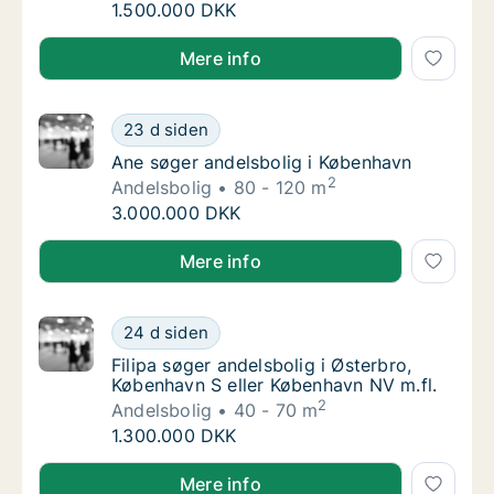
Mariam søger andelsbolig i Storkøbenhavn
1.500.000 DKK
Mariam søger andelsbolig i Storkøbenhavn
Mere info
Ane søger andelsbolig i København
23 d siden
Ane søger andelsbolig i København
Ane søger andelsbolig i København
2
Andelsbolig
80 - 120 m
Ane søger andelsbolig i København
3.000.000 DKK
Ane søger andelsbolig i København
Mere info
Filipa søger andelsbolig i Østerbro, Københa
24 d siden
Filipa søger andelsbolig i Østerbro, Københ
Filipa søger andelsbolig i Østerbro,
København S eller København NV m.fl.
2
Andelsbolig
40 - 70 m
Filipa søger andelsbolig i Østerbro, Københa
1.300.000 DKK
Filipa søger andelsbolig i Østerbro, København S ell
Mere info