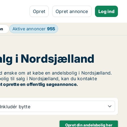
Opret
Opret annonce
Log ind
Aktive annoncer
955
en
alg i Nordsjælland
 ønske om at købe en andelsbolig i Nordsjælland.
lig til salg i Nordsjælland, kan du kontakte
t oprette en offentlig søgeannonce.
Inkludér bytte
Opret din andelsbolig her