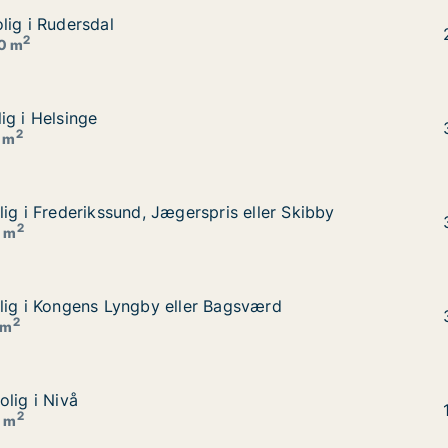
lig i Rudersdal
lig i Rudersdal
2
30 m
ig i Helsinge
ig i Helsinge
2
0 m
ig i Frederikssund, Jægerspris eller Skibby
ig i Frederikssund, Jægerspris eller Skibby
s eller Skibby
2
0 m
lig i Kongens Lyngby eller Bagsværd
lig i Kongens Lyngby eller Bagsværd
agsværd
2
 m
lig i Nivå
lig i Nivå
2
0 m