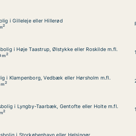
g i Gilleleje eller Hillerød
g i Gilleleje eller Hillerød
2
 m
olig i Høje Taastrup, Ølstykke eller Roskilde m.fl.
olig i Høje Taastrup, Ølstykke eller Roskilde m.fl.
 eller Roskilde m.fl.
2
0 m
ig i Klampenborg, Vedbæk eller Hørsholm m.fl.
ig i Klampenborg, Vedbæk eller Hørsholm m.fl.
er Hørsholm m.fl.
2
0 m
bolig i Lyngby-Taarbæk, Gentofte eller Holte m.fl.
bolig i Lyngby-Taarbæk, Gentofte eller Holte m.fl.
fte eller Holte m.fl.
2
 m
sbolig i Storkøbenhavn eller Helsingør
sbolig i Storkøbenhavn eller Helsingør