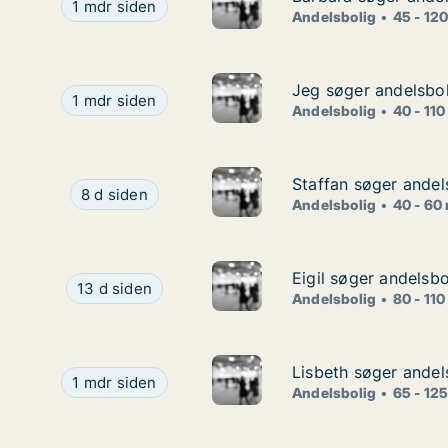
Barbara søger andelsbolig i Storkøbenhavn eller 
1 mdr siden
Andelsbolig
45 - 12
Jeg søger andelsboli
Jeg søger andelsboli
Jeg søger andelsbolig i Frederiksberg, Nørrebro el
1 mdr siden
Andelsbolig
40 - 110
Staffan søger andel
Staffan søger andel
Staffan søger andelsbolig i Storkøbenhavn
8 d siden
Andelsbolig
40 - 60
Eigil søger andelsbo
Eigil søger andelsbo
Eigil søger andelsbolig i Valby, Rødovre eller Brø
13 d siden
Andelsbolig
80 - 110
Lisbeth søger andel
Lisbeth søger andel
Lisbeth søger andelsbolig i Nordsjælland
1 mdr siden
Andelsbolig
65 - 12