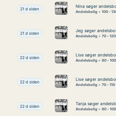
Nina søger andelsbo
Nina søger andelsbo
Nina søger andelsbolig i Rudersdal
21 d siden
Andelsbolig
100 - 1
Jeg søger andelsbol
Jeg søger andelsbol
Jeg søger andelsbolig i Helsinge
21 d siden
Andelsbolig
70 - 12
Lise søger andelsbol
Lise søger andelsbol
Lise søger andelsbolig i Frederikssund, Jægerspri
22 d siden
Andelsbolig
80 - 10
Lise søger andelsbo
Lise søger andelsbo
Lise søger andelsbolig i Kongens Lyngby eller B
22 d siden
Andelsbolig
70 - 110
Tanja søger andelsbo
Tanja søger andelsbo
Tanja søger andelsbolig i Nivå
22 d siden
Andelsbolig
60 - 10