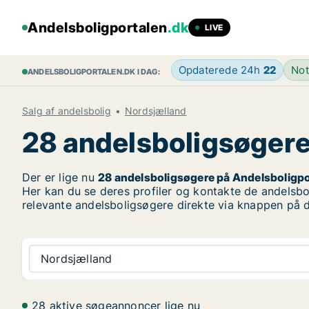
Andelsboligportalen
.dk
LIVE
Opdaterede 24h
22
Not
ANDELSBOLIGPORTALEN.DK I DAG:
Salg af andelsbolig
Nordsjælland
28 andelsboligsøgere 
Der er lige nu
28 andelsboligsøgere på Andelsboligpo
Her kan du se deres profiler og kontakte de andelsbol
relevante andelsboligsøgere direkte via knappen på d
Nordsjælland
28 aktive søgeannoncer lige nu