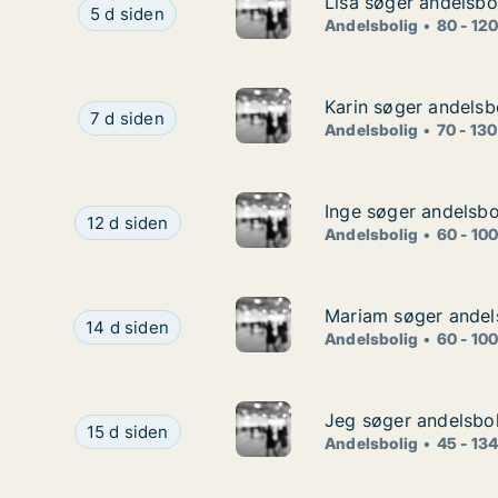
Lisa søger andelsbol
Lisa søger andelsbol
Lisa søger andelsbolig i Allerød
5 d siden
Andelsbolig
80 - 12
Karin søger andelsbo
Karin søger andelsbo
Karin søger andelsbolig i Helsingør
7 d siden
Andelsbolig
70 - 13
Inge søger andelsbo
Inge søger andelsbo
Inge søger andelsbolig i Charlottenlund, Klampen
12 d siden
Andelsbolig
60 - 10
Mariam søger andel
Mariam søger andel
Mariam søger andelsbolig i Storkøbenhavn
14 d siden
Andelsbolig
60 - 10
Jeg søger andelsbol
Jeg søger andelsbol
Jeg søger andelsbolig i Østerbro, Nørrebro eller
15 d siden
Andelsbolig
45 - 13