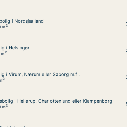
olig i Nordsjælland
olig i Nordsjælland
2
0 m
ig i Helsingør
ig i Helsingør
2
0 m
ig i Virum, Nærum eller Søborg m.fl.
ig i Virum, Nærum eller Søborg m.fl.
rg m.fl.
2
 m
sbolig i Hellerup, Charlottenlund eller Klampenborg
sbolig i Hellerup, Charlottenlund eller Klampenborg
nlund eller Klampenborg
2
0 m