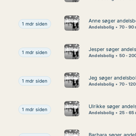
Anne søger andelsboli
Anne søger andelsboli
Anne søger andelsbolig i Gilleleje eller Hillerød
1 mdr siden
Andelsbolig
70 - 90
Jesper søger andelsb
Jesper søger andelsb
Jesper søger andelsbolig i Høje Taastrup, Ølstykke
1 mdr siden
Andelsbolig
50 - 20
Jeg søger andelsbol
Jeg søger andelsbol
Jeg søger andelsbolig i Klampenborg, Vedbæk ell
1 mdr siden
Andelsbolig
70 - 12
Ulrikke søger andels
Ulrikke søger andels
Ulrikke søger andelsbolig i Lyngby-Taarbæk, Gento
1 mdr siden
Andelsbolig
25 - 65
Barbara søger andel
Barbara søger andel