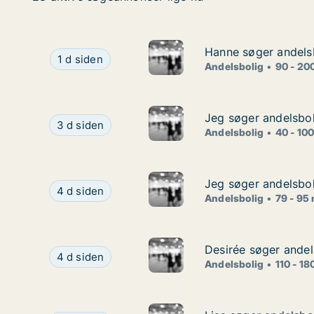
Hanne søger andelsb
Hanne søger andelsb
Hanne søger andelsbolig i Nordsjælland
1 d siden
Andelsbolig
90 - 20
Jeg søger andelsbol
Jeg søger andelsbol
Jeg søger andelsbolig i Helsingør
3 d siden
Andelsbolig
40 - 10
Jeg søger andelsbol
Jeg søger andelsbol
Jeg søger andelsbolig i Virum, Nærum eller Søbo
4 d siden
Andelsbolig
79 - 95
Desirée søger andel
Desirée søger andel
Desirée søger andelsbolig i Hellerup, Charlotte
4 d siden
Andelsbolig
110 - 18