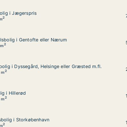
olig i Jægerspris
olig i Jægerspris
2
 m
lsbolig i Gentofte eller Nærum
lsbolig i Gentofte eller Nærum
um
2
 m
olig i Dyssegård, Helsinge eller Græsted m.fl.
olig i Dyssegård, Helsinge eller Græsted m.fl.
ler Græsted m.fl.
2
5 m
g i Hillerød
g i Hillerød
2
0 m
sbolig i Storkøbenhavn
sbolig i Storkøbenhavn
2
 m