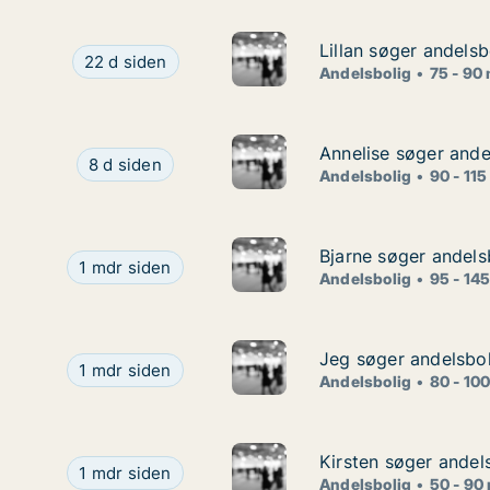
Lillan søger andelsb
Lillan søger andelsb
Lillan søger andelsbolig i Jægerspris
22 d siden
Andelsbolig
75 - 90
Annelise søger ande
Annelise søger ande
Annelise søger andelsbolig i Gentofte eller Nær
8 d siden
Andelsbolig
90 - 115
Bjarne søger andelsb
Bjarne søger andelsb
Bjarne søger andelsbolig i Dyssegård, Helsinge el
1 mdr siden
Andelsbolig
95 - 14
Jeg søger andelsboli
Jeg søger andelsboli
Jeg søger andelsbolig i Hillerød
1 mdr siden
Andelsbolig
80 - 10
Kirsten søger andel
Kirsten søger andel
Kirsten søger andelsbolig i Storkøbenhavn
1 mdr siden
Andelsbolig
50 - 90