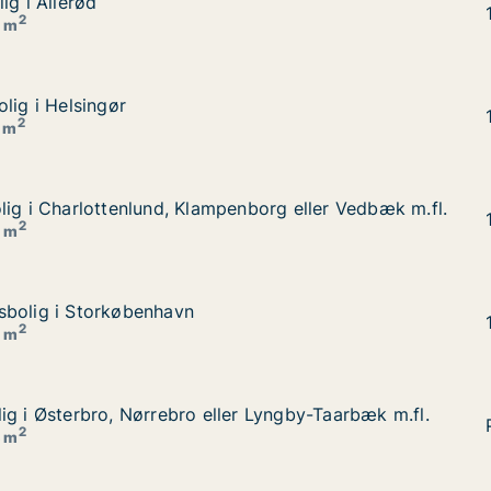
ig i Allerød
ig i Allerød
2
0 m
lig i Helsingør
lig i Helsingør
2
0 m
lig i Charlottenlund, Klampenborg eller Vedbæk m.fl.
lig i Charlottenlund, Klampenborg eller Vedbæk m.fl.
borg eller Vedbæk m.fl.
2
0 m
sbolig i Storkøbenhavn
sbolig i Storkøbenhavn
2
0 m
ig i Østerbro, Nørrebro eller Lyngby-Taarbæk m.fl.
ig i Østerbro, Nørrebro eller Lyngby-Taarbæk m.fl.
 Lyngby-Taarbæk m.fl.
2
4 m