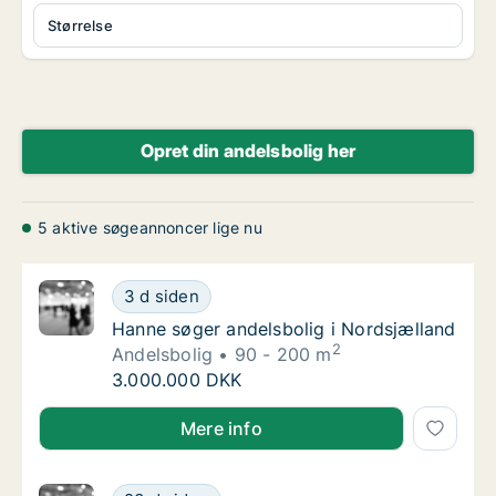
Størrelse
Opret din andelsbolig her
5 aktive søgeannoncer lige nu
Hanne søger andelsbolig i Nordsjælland
3 d siden
Hanne søger andelsbolig i Nordsjælland
Hanne søger andelsbolig i Nordsjælland
2
Andelsbolig
90 - 200 m
Hanne søger andelsbolig i Nordsjælland
3.000.000 DKK
Hanne søger andelsbolig i Nordsjælland
Mere info
Nina søger andelsbolig i Rudersdal