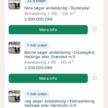
23 d siden
Nina søger andelsbolig i Rudersdal
Nina søger andelsbolig i Rudersdal
2
Andelsbolig
100 - 130 m
Nina søger andelsbolig i Rudersdal
2.000.000 DKK
Nina søger andelsbolig i Rudersdal
Mere info
Bjarne søger andelsbolig i Dyssegård, Helsin
1 mdr siden
Bjarne søger andelsbolig i Dyssegård, Helsin
Bjarne søger andelsbolig i Dyssegård,
Helsinge eller Græsted m.fl.
2
Andelsbolig
95 - 145 m
Bjarne søger andelsbolig i Dyssegård, Helsin
2.500.000 DKK
Bjarne søger andelsbolig i Dyssegård, Helsinge eller 
Mere info
Jeg søger andelsbolig i Klampenborg, Vedbæ
1 mdr siden
Jeg søger andelsbolig i Klampenborg, Vedbæ
Jeg søger andelsbolig i Klampenborg,
Vedbæk eller Hørsholm m.fl.