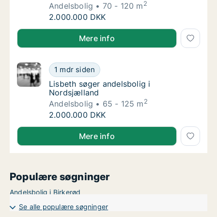
2
Andelsbolig
70 - 120 m
Jeg søger andelsbolig i Klampenborg, Vedbæ
2.000.000 DKK
Jeg søger andelsbolig i Klampenborg, Vedbæk eller 
Mere info
Lisbeth søger andelsbolig i Nordsjælland
1 mdr siden
Lisbeth søger andelsbolig i Nordsjælland
Lisbeth søger andelsbolig i
Nordsjælland
2
Andelsbolig
65 - 125 m
Lisbeth søger andelsbolig i Nordsjælland
2.000.000 DKK
Lisbeth søger andelsbolig i Nordsjælland
Mere info
Populære søgninger
Andelsbolig i Birkerød
Se alle populære søgninger