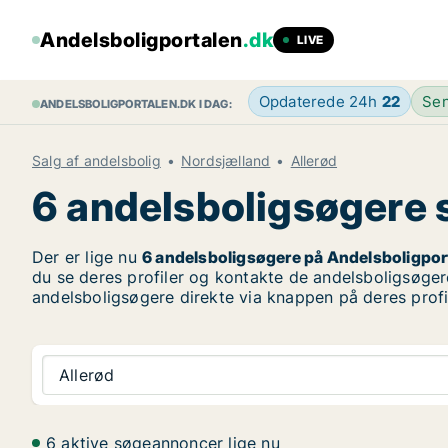
Andelsboligportalen
.dk
LIVE
Opdaterede 24h
22
Sen
ANDELSBOLIGPORTALEN.DK I DAG:
Salg af andelsbolig
Nordsjælland
Allerød
6 andelsboligsøgere sø
Der er lige nu
6 andelsboligsøgere på Andelsboligpor
du se deres profiler og kontakte de andelsboligsøgere
andelsboligsøgere direkte via knappen på deres profi
Allerød
6 aktive søgeannoncer lige nu