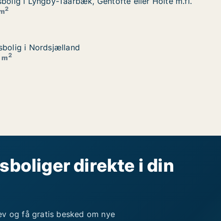
bolig i Lyngby-Taarbæk, Gentofte eller Holte m.fl.
bolig i Lyngby-Taarbæk, Gentofte eller Holte m.fl.
fte eller Holte m.fl.
2
 m
sbolig i Nordsjælland
sbolig i Nordsjælland
2
5 m
sboliger direkte i din
ev og få gratis besked om nye