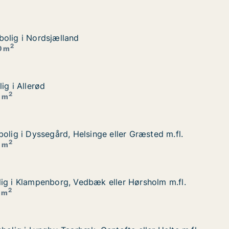
olig i Nordsjælland
olig i Nordsjælland
2
0 m
ig i Allerød
ig i Allerød
2
0 m
olig i Dyssegård, Helsinge eller Græsted m.fl.
olig i Dyssegård, Helsinge eller Græsted m.fl.
ler Græsted m.fl.
2
5 m
ig i Klampenborg, Vedbæk eller Hørsholm m.fl.
ig i Klampenborg, Vedbæk eller Hørsholm m.fl.
er Hørsholm m.fl.
2
0 m