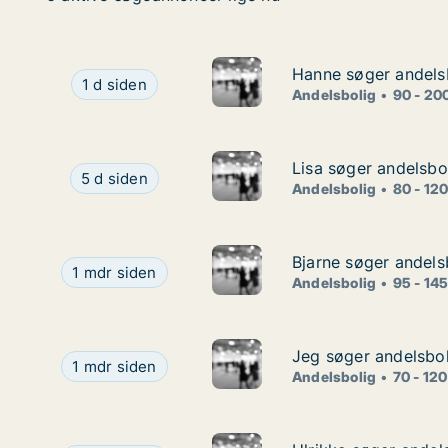
Hanne søger andelsb
Hanne søger andelsb
Hanne søger andelsbolig i Nordsjælland
1 d siden
Andelsbolig
90 - 20
Lisa søger andelsbol
Lisa søger andelsbol
Lisa søger andelsbolig i Allerød
5 d siden
Andelsbolig
80 - 12
Bjarne søger andelsb
Bjarne søger andelsb
Bjarne søger andelsbolig i Dyssegård, Helsinge el
1 mdr siden
Andelsbolig
95 - 14
Jeg søger andelsbol
Jeg søger andelsbol
Jeg søger andelsbolig i Klampenborg, Vedbæk ell
1 mdr siden
Andelsbolig
70 - 12