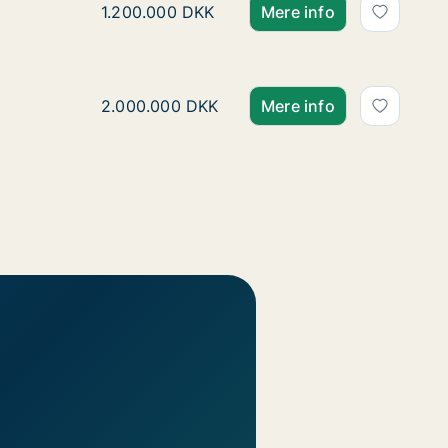
Ulrikke søger andelsbolig
Ulrikke søger andelsbolig i Lyngby-Taarbæk, 
1.200.000 DKK
Mere info
Lisbeth søger andelsbolig
Lisbeth søger andelsbolig i Nordsjælland
2.000.000 DKK
Mere info