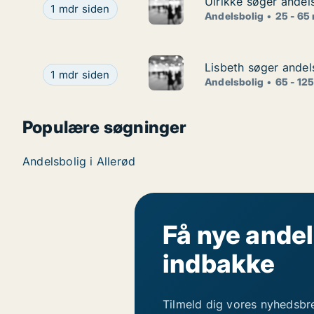
Ulrikke søger andels
Ulrikke søger andels
Ulrikke søger andelsbolig i Lyngby-Taarbæk, Gento
1 mdr siden
Andelsbolig
25 - 65
Lisbeth søger andel
Lisbeth søger andel
Lisbeth søger andelsbolig i Nordsjælland
1 mdr siden
Andelsbolig
65 - 12
Populære søgninger
Andelsbolig i Allerød
Få nye andel
indbakke
Tilmeld dig vores nyhedsbr