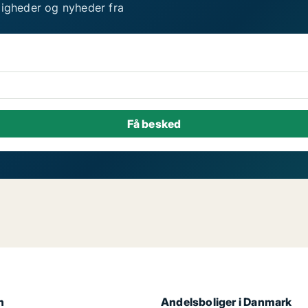
ligheder og nyheder fra
n
Andelsboliger i Danmark