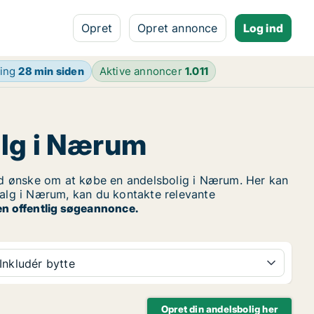
Opret
Opret annonce
Log ind
ring
28 min siden
Aktive annoncer
1.011
alg i Nærum
 ønske om at købe en andelsbolig i Nærum. Her kan
 salg i Nærum, kan du kontakte relevante
en offentlig søgeannonce.
Inkludér bytte
Opret din andelsbolig her