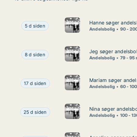
Hanne søger andelsb
Hanne søger andelsb
Hanne søger andelsbolig i Nordsjælland
5 d siden
Andelsbolig
90 - 20
Jeg søger andelsbol
Jeg søger andelsbol
Jeg søger andelsbolig i Virum, Nærum eller Søbo
8 d siden
Andelsbolig
79 - 95
Mariam søger andel
Mariam søger andel
Mariam søger andelsbolig i Storkøbenhavn
17 d siden
Andelsbolig
60 - 10
Nina søger andelsbo
Nina søger andelsbo
Nina søger andelsbolig i Rudersdal
25 d siden
Andelsbolig
100 - 1