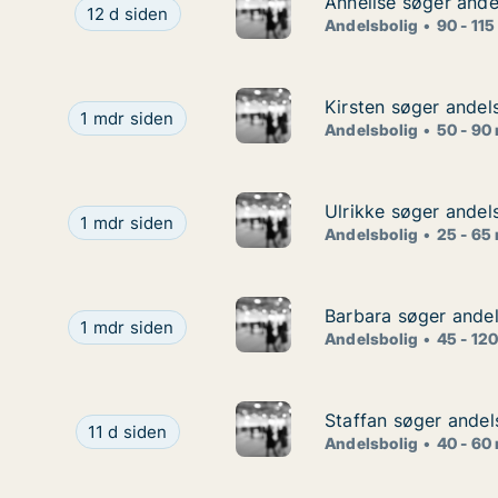
Annelise søger ande
Annelise søger ande
Annelise søger andelsbolig i Gentofte eller Nær
12 d siden
Andelsbolig
90 - 115
Kirsten søger andel
Kirsten søger andel
Kirsten søger andelsbolig i Storkøbenhavn
1 mdr siden
Andelsbolig
50 - 90
Ulrikke søger andels
Ulrikke søger andels
Ulrikke søger andelsbolig i Lyngby-Taarbæk, Gento
1 mdr siden
Andelsbolig
25 - 65
Barbara søger andel
Barbara søger andel
Barbara søger andelsbolig i Storkøbenhavn eller 
1 mdr siden
Andelsbolig
45 - 12
Staffan søger andel
Staffan søger andel
Staffan søger andelsbolig i Storkøbenhavn
11 d siden
Andelsbolig
40 - 60