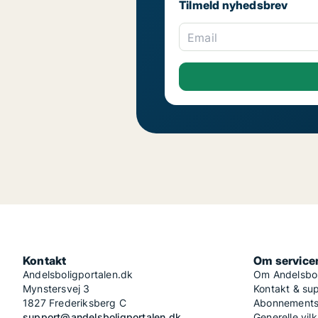
Tilmeld nyhedsbrev
Email
Kontakt
Om service
Andelsboligportalen.dk
Om Andelsbol
Mynstersvej 3
Kontakt & su
1827 Frederiksberg C
Abonnementsv
support@andelsboligportalen.dk
Generelle vilk