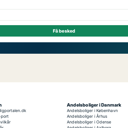
n
Andelsboliger i Danmark
igportalen.dk
Andelsboliger i København
pport
Andelsboliger i Århus
ilkår
Andelsboliger i Odense
år
Andelsboliger i Aalborg