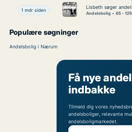
Lisbeth søger andel
Lisbeth søger andel
Lisbeth søger andelsbolig i Nordsjælland
1 mdr siden
Andelsbolig
65 - 12
Populære søgninger
Andelsbolig i Nærum
Få nye andel
indbakke
Tilmeld dig vores nyhedsbr
andelsboliger, relevante mu
andelsboligmarkedet.