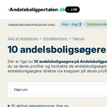
Andelsboligportalen
.dk
LIVE
Nye i dag
2
Opdatered
ANDELSBOLIGPORTALEN.DK I DAG:
Salg af andelsbolig
Storkøbenhavn
Nærum
10 andelsboligsøgere 
Der er lige nu
10 andelsboligsøgere på Andelsboligpo
du se deres profiler og kontakte de andelsboligsøger
andelsboligsøgere direkte via knappen på deres profi
Nærum
10 aktive søgeannoncer lige nu