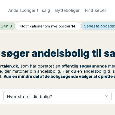
Andelsboliger til salg
Bytteboliger
Find køber
e 24h
3
Seneste opdate
Notifikationer om nye boliger
14
søger andelsbolig til s
rtalen.dk
, som har oprettet en
offentlig søgeannonce
med
e, der matcher din andelsbolig. Har du en andelsbolig til
l.
Kun en mindre del af de boligsøgende vælger at oprette 
Hvor stor er din bolig?