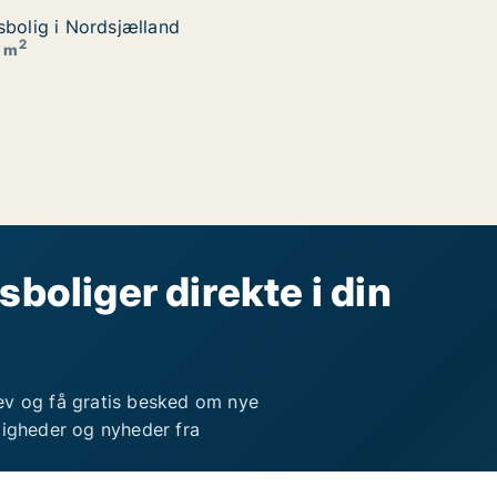
sbolig i Nordsjælland
sbolig i Nordsjælland
2
5 m
sboliger direkte i din
ev og få gratis besked om nye
ligheder og nyheder fra