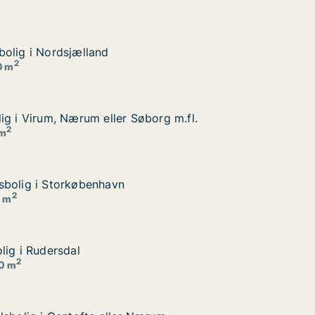
olig i Nordsjælland
olig i Nordsjælland
2
0 m
ig i Virum, Nærum eller Søborg m.fl.
ig i Virum, Nærum eller Søborg m.fl.
rg m.fl.
2
 m
sbolig i Storkøbenhavn
sbolig i Storkøbenhavn
2
0 m
lig i Rudersdal
lig i Rudersdal
2
30 m