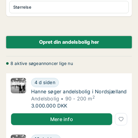
Størrelse
Opret din andelsbolig her
8 aktive søgeannoncer lige nu
Hanne søger andelsbolig i Nordsjælland
4 d siden
Hanne søger andelsbolig i Nordsjælland
Hanne søger andelsbolig i Nordsjælland
2
Andelsbolig
90 - 200 m
Hanne søger andelsbolig i Nordsjælland
3.000.000 DKK
Hanne søger andelsbolig i Nordsjælland
Mere info
Mariam søger andelsbolig i Storkøbenhavn