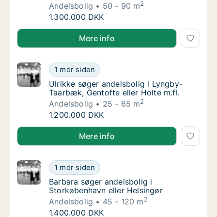
2
Andelsbolig
50 - 90 m
Kirsten søger andelsbolig i Storkøbenhavn
1.300.000 DKK
Kirsten søger andelsbolig i Storkøbenhavn
Mere info
Ulrikke søger andelsbolig i Lyngby-Taarbæk, 
1 mdr siden
Ulrikke søger andelsbolig i Lyngby-Taarbæk, 
Ulrikke søger andelsbolig i Lyngby-
Taarbæk, Gentofte eller Holte m.fl.
2
Andelsbolig
25 - 65 m
Ulrikke søger andelsbolig i Lyngby-Taarbæk, 
1.200.000 DKK
Ulrikke søger andelsbolig i Lyngby-Taarbæk, Gentofte 
Mere info
Barbara søger andelsbolig i Storkøbenhavn e
1 mdr siden
Barbara søger andelsbolig i Storkøbenhavn e
Barbara søger andelsbolig i
Storkøbenhavn eller Helsingør
2
Andelsbolig
45 - 120 m
Barbara søger andelsbolig i Storkøbenhavn e
1.400.000 DKK