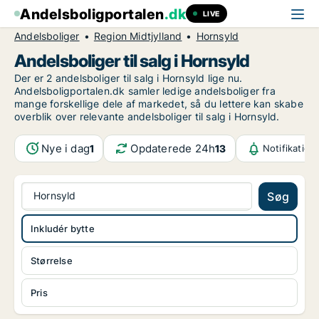
Andelsboligportalen
.dk
LIVE
Andelsboliger
Region Midtjylland
Hornsyld
Andelsboliger til salg i Hornsyld
Der er 2 andelsboliger til salg i Hornsyld lige nu.
Andelsboligportalen.dk samler ledige andelsboliger fra
mange forskellige dele af markedet, så du lettere kan skabe
overblik over relevante andelsboliger til salg i Hornsyld.
Nye i dag
Opdaterede 24h
1
13
Notifikation
Hornsyld
Søg
Inkludér bytte
Størrelse
Pris