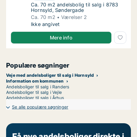
Ca. 70 m2 andelsbolig til salg i 8783 Horns
Ca. 70 m2 andelsbolig til salg i 8783
Hornsyld, Søndergade
Ca. 70 m2
Værelser 2
Ca. 70 m2 andelsbolig til salg i 8783 Horns
Ikke angivet
Mere info
Populære søgninger
Veje med andelsboliger til salg i Hornsyld
Information om kommunen
Andelsboliger til salg i Randers
Andelsboliger til salg i Vejle
Andelsboliger til salg i Århus
Se alle populære søgninger
Få nye andelsboliger direkte i