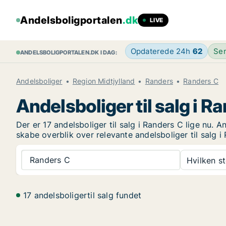
Andelsboligportalen
.dk
LIVE
Opdaterede 24h
62
Sen
ANDELSBOLIGPORTALEN.DK I DAG:
Andelsboliger
Region Midtjylland
Randers
Randers C
Andelsboliger til salg i R
Der er 17 andelsboliger til salg i Randers C lige nu. 
skabe overblik over relevante andelsboliger til salg i
Randers C
Hvilken s
17 andelsboligertil salg fundet