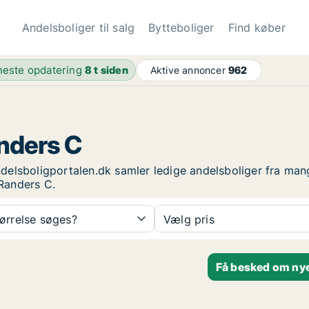
Andelsboliger til salg
Bytteboliger
Find køber
este opdatering
8 t siden
Aktive annoncer
962
anders C
Andelsboligportalen.dk samler ledige andelsboliger fra man
 Randers C.
tørrelse søges?
Vælg pris
Få besked om nye