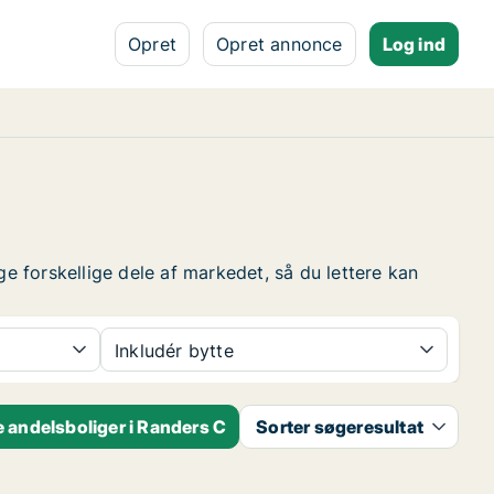
Opret
Opret annonce
Log ind
ge forskellige dele af markedet, så du lettere kan
Inkludér bytte
 andelsboliger i Randers C
Sorter søgeresultat