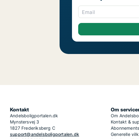
Email
Kontakt
Om service
Andelsboligportalen.dk
Om Andelsbol
Mynstersvej 3
Kontakt & su
1827 Frederiksberg C
Abonnementsv
support@andelsboligportalen.dk
Generelle vilk