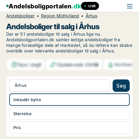
Andelsboligportalen
.dk
LIVE
Andelsboliger
Region Midtjylland
Århus
Andelsboliger til salg i Århus
Der er 51 andelsboliger til salg i Århus lige nu.
Andelsboligportalen.dk samler ledige andelsboliger fra
mange forskellige dele af markedet, så du lettere kan skabe
overblik over relevante andelsboliger til salg i Århus.
Nye i dag
Opdaterede 24h
1
13
Notifikation
Århus
Søg
Inkludér bytte
Størrelse
Pris