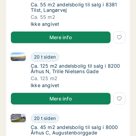
Ca. 55 m2 andelsbolig til salg i 8381 Tilst, 
Ca. 55 m2 andelsbolig til salg i 8381
Tilst, Langørvej
Ca. 55 m2
Ca. 55 m2 andelsbolig til salg i 8381 Tilst, 
Ikke angivet
Mere info
Ca. 125 m2 andelsbolig til salg i 8200 Århus N, Trill
Ca. 125 m2 andelsbolig til salg i 8200 Århus 
20 t siden
Ca. 125 m2 andelsbolig til salg i 8200 Århus 
Ca. 125 m2 andelsbolig til salg i 8200
Århus N, Trille Nielsens Gade
Ca. 125 m2
Ca. 125 m2 andelsbolig til salg i 8200 Århus 
Ikke angivet
Mere info
Ca. 45 m2 andelsbolig til salg i 8000 Århus C, Aug
Ca. 45 m2 andelsbolig til salg i 8000 Århu
20 t siden
Ca. 45 m2 andelsbolig til salg i 8000 Århu
Ca. 45 m2 andelsbolig til salg i 8000
Århus C, Augustenborggade