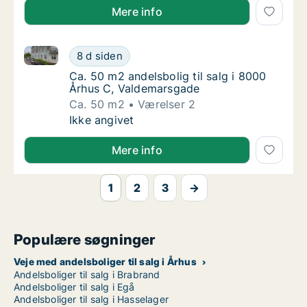
Mere info
Ca. 50 m2 andelsbolig til salg i 8000 Århus C, Vald
Ca. 50 m2 andelsbolig til salg i 8000 Århus
8 d siden
Ca. 50 m2 andelsbolig til salg i 8000 Århus
Ca. 50 m2 andelsbolig til salg i 8000
Århus C, Valdemarsgade
Ca. 50 m2
Værelser 2
Ca. 50 m2 andelsbolig til salg i 8000 Århus
Ikke angivet
Mere info
1
2
3
→
Populære søgninger
Veje med andelsboliger til salg i Århus
Andelsboliger til salg i Brabrand
Andelsboliger til salg i Egå
Andelsboliger til salg i Hasselager