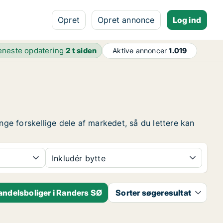
Opret
Opret annonce
Log ind
eneste opdatering
2 t siden
Aktive annoncer
1.019
nge forskellige dele af markedet, så du lettere kan
Inkludér bytte
andelsboliger i Randers SØ
Sorter søgeresultat