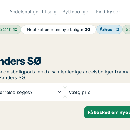
Andelsboliger til salg
Bytteboliger
Find køber
de 24h
10
Århus
+
2
S
Notifikationer om nye boliger
30
anders SØ
 Andelsboligportalen.dk samler ledige andelsboliger fra ma
 Randers SØ.
tørrelse søges?
Vælg pris
Få besked om nye 