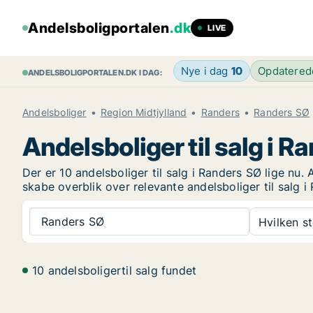
Andelsboligportalen
.dk
LIVE
Nye i dag
10
Opdatere
ANDELSBOLIGPORTALEN.DK I DAG:
Andelsboliger
Region Midtjylland
Randers
Randers SØ
Andelsboliger til salg i R
Der er 10 andelsboliger til salg i Randers SØ lige nu.
skabe overblik over relevante andelsboliger til salg i
Randers SØ
Hvilken s
10 andelsboligertil salg fundet