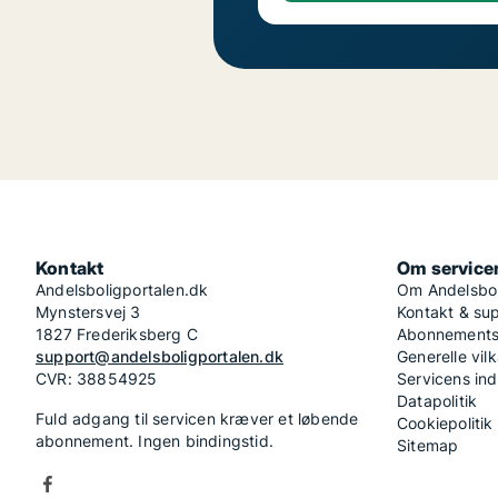
Kontakt
Om service
Andelsboligportalen.dk
Om Andelsbol
Mynstersvej 3
Kontakt & su
1827 Frederiksberg C
Abonnementsv
support@andelsboligportalen.dk
Generelle vilk
CVR: 38854925
Servicens in
Datapolitik
Fuld adgang til servicen kræver et løbende
Cookiepolitik
abonnement. Ingen bindingstid.
Sitemap