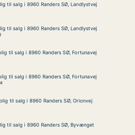
ig til salg i 8960 Randers SØ, Landlystvej
ig til salg i 8960 Randers SØ, Landlystvej
 i 8960 Randers SØ, Landlystvej
, Landlystvej
ig til salg i 8960 Randers SØ, Landlystvej
ig til salg i 8960 Randers SØ, Landlystvej
 i 8960 Randers SØ, Landlystvej
, Landlystvej
3
lig til salg i 8960 Randers SØ, Fortunavej
lig til salg i 8960 Randers SØ, Fortunavej
g i 8960 Randers SØ, Fortunavej
Ø, Fortunavej
lig til salg i 8960 Randers SØ, Fortunavej
lig til salg i 8960 Randers SØ, Fortunavej
g i 8960 Randers SØ, Fortunavej
Ø, Fortunavej
 4
lig til salg i 8960 Randers SØ, Orionvej
lig til salg i 8960 Randers SØ, Orionvej
g i 8960 Randers SØ, Orionvej
Ø, Orionvej
ig til salg i 8960 Randers SØ, Byvænget
ig til salg i 8960 Randers SØ, Byvænget
g i 8960 Randers SØ, Byvænget
Ø, Byvænget