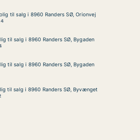
lig til salg i 8960 Randers SØ, Orionvej
lig til salg i 8960 Randers SØ, Orionvej
g i 8960 Randers SØ, Orionvej
Ø, Orionvej
 4
ig til salg i 8960 Randers SØ, Bygaden
ig til salg i 8960 Randers SØ, Bygaden
g i 8960 Randers SØ, Bygaden
Ø, Bygaden
4
ig til salg i 8960 Randers SØ, Bygaden
ig til salg i 8960 Randers SØ, Bygaden
g i 8960 Randers SØ, Bygaden
Ø, Bygaden
ig til salg i 8960 Randers SØ, Byvænget
ig til salg i 8960 Randers SØ, Byvænget
g i 8960 Randers SØ, Byvænget
Ø, Byvænget
2