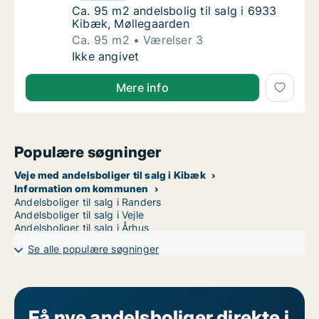
Ca. 95 m2 andelsbolig til salg i 6933 Kibæk
Ca. 95 m2 andelsbolig til salg i 6933
Kibæk, Møllegaarden
Ca. 95 m2
Værelser 3
Ca. 95 m2 andelsbolig til salg i 6933 Kibæk
Ikke angivet
Mere info
Populære søgninger
Veje med andelsboliger til salg i Kibæk
Information om kommunen
Andelsboliger til salg i Randers
Andelsboliger til salg i Vejle
Andelsboliger til salg i Århus
Se alle populære søgninger
Få nye andelsboliger direkte i