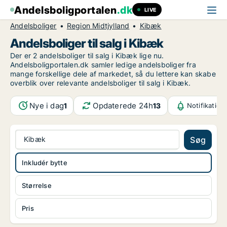
Andelsboligportalen
.dk
LIVE
Andelsboliger
Region Midtjylland
Kibæk
Andelsboliger til salg i Kibæk
Der er 2 andelsboliger til salg i Kibæk lige nu.
Andelsboligportalen.dk samler ledige andelsboliger fra
mange forskellige dele af markedet, så du lettere kan skabe
overblik over relevante andelsboliger til salg i Kibæk.
Nye i dag
Opdaterede 24h
1
13
Notifikation
Kibæk
Søg
Inkludér bytte
Størrelse
Pris