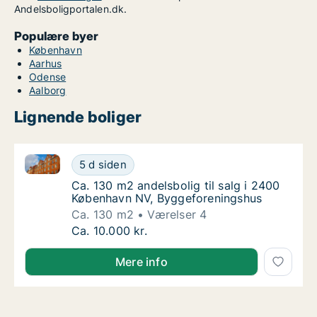
Andelsboligportalen.dk.
Populære byer
København
Aarhus
Odense
Aalborg
Lignende boliger
Ca. 130 m2 andelsbolig til salg i 2400 København N
Ca. 130 m2 andelsbolig til salg i 2400 Køb
5 d siden
Ca. 130 m2 andelsbolig til salg i 2400 Køb
Ca. 130 m2 andelsbolig til salg i 2400
København NV, Byggeforeningshus
Ca. 130 m2
Værelser 4
Ca. 130 m2 andelsbolig til salg i 2400 Køb
Ca. 10.000 kr.
Mere info