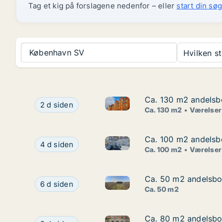
Tag et kig på forslagene nedenfor – eller
start din søg
København SV
Hvilken s
Ca. 130 m2 andelsbo
Ca. 130 m2 andelsbo
Ca. 130 m2 andelsbolig til sa
Ca. 130 m2 andelsbolig til salg i 2400 Københa
2 d siden
Ca. 130 m2
Værelser
Ca. 100 m2 andelsbo
Ca. 100 m2 andelsbo
Ca. 100 m2 andelsbolig til s
Ca. 100 m2 andelsbolig til salg på 2100 Københ
4 d siden
Ca. 100 m2
Værelser
Ca. 50 m2 andelsbol
Ca. 50 m2 andelsbol
Ca. 50 m2 andelsbolig til salg
Ca. 50 m2 andelsbolig til salg i 2791 Dragør, Hf
6 d siden
Ca. 50 m2
Ca. 80 m2 andelsbo
Ca. 80 m2 andelsbo
Ca. 80 m2 andelsbolig til sa