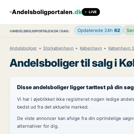
Andelsboligportalen
.dk
LIVE
Opdaterede 24h
62
Sen
ANDELSBOLIGPORTALEN.DK I DAG:
Andelsboliger
Storkøbenhavn
København
København 
Andelsboliger til salg i 
Disse andelsboliger ligger tættest på din sø
Vi har i øjeblikket ikke registreret nogen ledige and
bedst ud fra det aktuelle marked.
De viste annoncer kan afvige fra din oprindelige søgn
alternativer for dig.