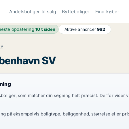
Andelsboliger til salg
Bytteboliger
Find køber
este opdatering
10 t siden
Aktive annoncer
962
SV
København SV
gning
elsboliger, som matcher din søgning helt præcist. Derfor viser
ing på eksempelvis boligtype, beliggenhed, størrelse eller pri