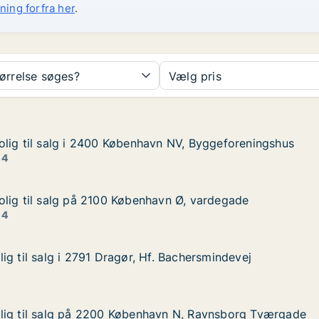
ning forfra her
.
tørrelse søges?
Vælg pris
lig til salg i 2400 København NV, Byggeforeningshus
lig til salg i 2400 København NV, Byggeforeningshus
lg i 2400 København NV, Byggeforeningshus
vn NV, Byggeforeningshus
 4
lig til salg på 2100 København Ø, vardegade
lig til salg på 2100 København Ø, vardegade
alg på 2100 København Ø, vardegade
avn Ø, vardegade
 4
ig til salg i 2791 Dragør, Hf. Bachersmindevej
ig til salg i 2791 Dragør, Hf. Bachersmindevej
 i 2791 Dragør, Hf. Bachersmindevej
. Bachersmindevej
lig til salg på 2200 København N, Ravnsborg Tværgade
lig til salg på 2200 København N, Ravnsborg Tværgade
lg på 2200 København N, Ravnsborg Tværgade