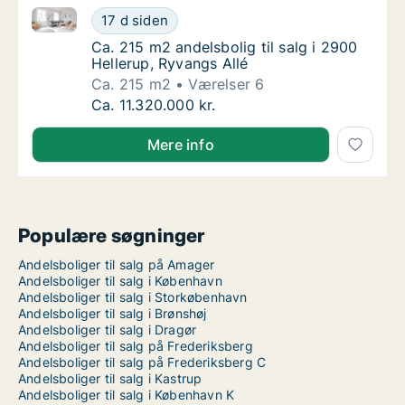
Ca. 215 m2 andelsbolig til salg i 2900 Hellerup, Ryva
Ca. 215 m2 andelsbolig til salg i 2900 Helle
17 d siden
Ca. 215 m2 andelsbolig til salg i 2900 Helle
Ca. 215 m2 andelsbolig til salg i 2900
Hellerup, Ryvangs Allé
Ca. 215 m2
Værelser 6
Ca. 215 m2 andelsbolig til salg i 2900 Helle
Ca. 11.320.000 kr.
Mere info
Populære søgninger
Andelsboliger til salg på Amager
Andelsboliger til salg i København
Andelsboliger til salg i Storkøbenhavn
Andelsboliger til salg i Brønshøj
Andelsboliger til salg i Dragør
Andelsboliger til salg på Frederiksberg
Andelsboliger til salg på Frederiksberg C
Andelsboliger til salg i Kastrup
Andelsboliger til salg i København K