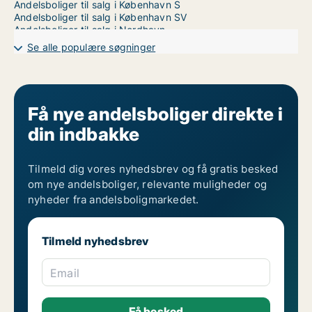
Andelsboliger til salg i København S
Andelsboliger til salg i København SV
Andelsboliger til salg i Nordhavn
Andelsboliger til salg på Nørrebro
Se alle populære søgninger
Andelsboliger til salg i Valby
Andelsboliger til salg i Vanløse
Andelsboliger til salg på Vesterbro
Andelsboliger til salg i Ørestad
Andelsboliger til salg på Østerbro
Få nye andelsboliger direkte i
din indbakke
Tilmeld dig vores nyhedsbrev og få gratis besked
om nye andelsboliger, relevante muligheder og
nyheder fra andelsboligmarkedet.
Tilmeld nyhedsbrev
Email