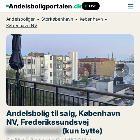
Andelsboligportalen
.dk
LIVE
Andelsboliger
Storkøbenhavn
København
København NV
Andelsbolig til salg, København
NV, Frederikssundsvej
[xxxxxxxxxxxx]
(kun bytte)
2
Ca. 65 m
3 værelser
Ca. 1.450.000 kr.