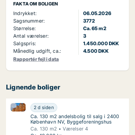
FAKTA OM BOLIGEN
Indrykket:
06.05.2026
Sagsnummer:
3772
Størrelse:
Ca. 65 m2
Antal værelser:
3
Salgspris:
1.450.000 DKK
Månedlig udgift, ca.:
4.500 DKK
Rapportér fejl i data
Lignende boliger
Ca. 130 m2 andelsbolig til salg i 2400 København N
Ca. 130 m2 andelsbolig til salg i 2400 Køb
2 d siden
Ca. 130 m2 andelsbolig til salg i 2400 Køb
Ca. 130 m2 andelsbolig til salg i 2400
København NV, Byggeforeningshus
Ca. 130 m2
Værelser 4