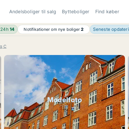
Andelsboliger til salg
Bytteboliger
Find køber
 24h
14
Seneste opdater
Notifikationer om nye boliger
2
rg C
Modelfoto