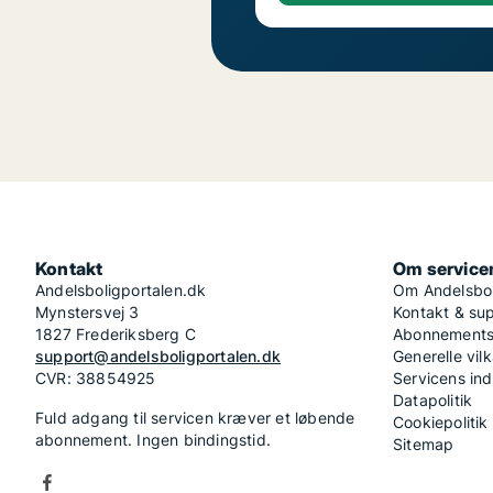
Kontakt
Om service
Andelsboligportalen.dk
Om Andelsbol
Mynstersvej 3
Kontakt & su
1827 Frederiksberg C
Abonnementsv
support@andelsboligportalen.dk
Generelle vilk
CVR: 38854925
Servicens in
Datapolitik
Fuld adgang til servicen kræver et løbende
Cookiepolitik
abonnement. Ingen bindingstid.
Sitemap