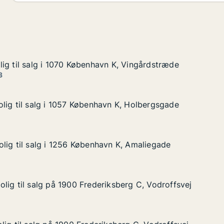
ig til salg i 1070 København K, Vingårdstræde
ig til salg i 1070 København K, Vingårdstræde
g i 1070 København K, Vingårdstræde
 K, Vingårdstræde
3
lig til salg i 1057 København K, Holbergsgade
lig til salg i 1057 København K, Holbergsgade
lg i 1057 København K, Holbergsgade
n K, Holbergsgade
lig til salg i 1256 København K, Amaliegade
lig til salg i 1256 København K, Amaliegade
lg i 1256 København K, Amaliegade
n K, Amaliegade
lig til salg på 1900 Frederiksberg C, Vodroffsvej
lig til salg på 1900 Frederiksberg C, Vodroffsvej
lg på 1900 Frederiksberg C, Vodroffsvej
ksberg C, Vodroffsvej