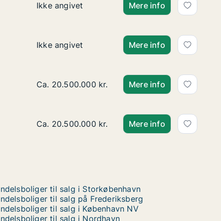
Ca. 110 m2 andelsbolig til salg på 1900 Frederi
Ikke angivet
Mere info
Ca. 110 m2 andelsbolig til salg på 1900 Frederi
Ikke angivet
Mere info
Ca. 245 m2 andelsbolig til salg på 1900 Frederi
Ca. 20.500.000 kr.
Mere info
Ca. 245 m2 andelsbolig til salg på 1900 Frederi
Ca. 20.500.000 kr.
Mere info
ndelsboliger til salg i Storkøbenhavn
ndelsboliger til salg på Frederiksberg
ndelsboliger til salg i København NV
ndelsboliger til salg i Nordhavn