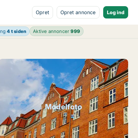
Opret
Opret annonce
Log ind
ing
4 t siden
Aktive annoncer
999
Modelfoto