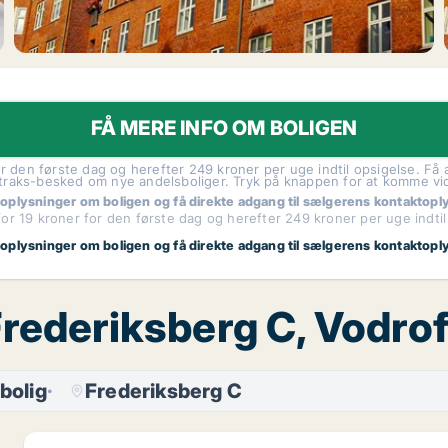
FÅ MERE INFO OM BOLIGEN
r den første dag og herefter 249 kroner per uge indtil opsigelse. Få a
traks-besked om nye andelsboliger. Tryk på knappen for at komme vi
 oplysninger om boligen og få direkte adgang til sælgerens kontaktopl
or 19 kroner for den første dag og herefter 249 kroner per uge indtil
 oplysninger om boligen og få direkte adgang til sælgerens kontaktopl
 Frederiksberg C, Vodro
bolig
Frederiksberg C