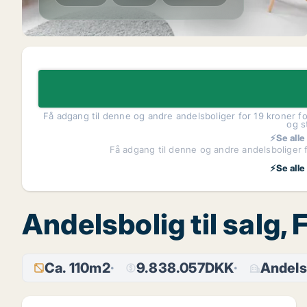
Få adgang til denne og andre andelsboliger for 19 kroner fo
og s
⚡Se alle
Få adgang til denne og andre andelsboliger f
⚡Se alle
Andelsbolig til salg,
Ca. 110m2
9.838.057DKK
Andels