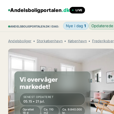
Andelsboligportalen
.dk
LIVE
Nye i dag
1
Opdaterede
ANDELSBOLIGPORTALEN.DK I DAG:
Andelsboliger
Storkøbenhavn
København
Frederiksbe
Vi overvåger
markedet!
SENEST OPDATERET
05.15 • 21 jul.
Oprettet
Ca. 110
Ca. 9.840.000
18 d
m2
kr.