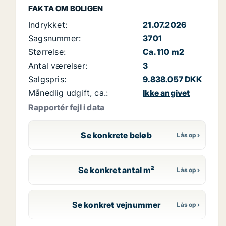
FAKTA OM BOLIGEN
Indrykket:
21.07.2026
Sagsnummer:
3701
Størrelse:
Ca. 110 m2
Antal værelser:
3
Salgspris:
9.838.057 DKK
Månedlig udgift, ca.:
Ikke angivet
Rapportér fejl i data
Se konkrete beløb
Se konkret antal m²
Se konkret vejnummer