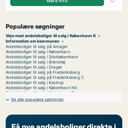
Mere info
Populære søgninger
Veje med andelsboliger til salg i København K
Information om kommunen
Andelsboliger til salg på Amager
Andelsboliger til salg i København
Andelsboliger til salg i Storkøbenhavn
Andelsboliger til salg i Brønshøj
Andelsboliger til salg i Dragør
Andelsboliger til salg på Frederiksberg
Andelsboliger til salg på Frederiksberg C
Andelsboliger til salg i Kastrup
Andelsboliger til salg i København NV
Andelsboliger til salg i København S
Andelsboliger til salg i København SV
Se alle populære søgninger
Andelsboliger til salg i Nordhavn
Andelsboliger til salg på Nørrebro
Andelsboliger til salg i Valby
Andelsboliger til salg i Vanløse
Andelsboliger til salg på Vesterbro
Få nye andelsboliger direkte i