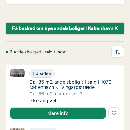
Få besked om nye andelsboliger i København K
6 andelsboligertil salg fundet
Ca. 85 m2 andelsbolig til salg i 1070 København K, 
Ca. 85 m2 andelsbolig til salg i 1070 Køben
1 d siden
Ca. 85 m2 andelsbolig til salg i 1070 Købe
Ca. 85 m2 andelsbolig til salg i 1070
København K, Vingårdstræde
Ca. 85 m2
Værelser 3
Ca. 85 m2 andelsbolig til salg i 1070 Køben
Ikke angivet
Mere info