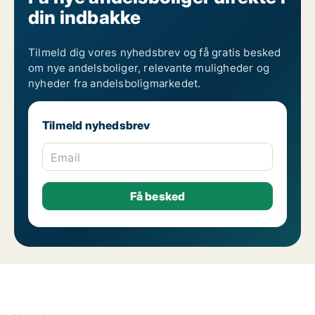
Andelsboliger til salg i Ørestad
din indbakke
Andelsboliger til salg på Østerbro
Tilmeld dig vores nyhedsbrev og få gratis besked
om nye andelsboliger, relevante muligheder og
nyheder fra andelsboligmarkedet.
Tilmeld nyhedsbrev
Email