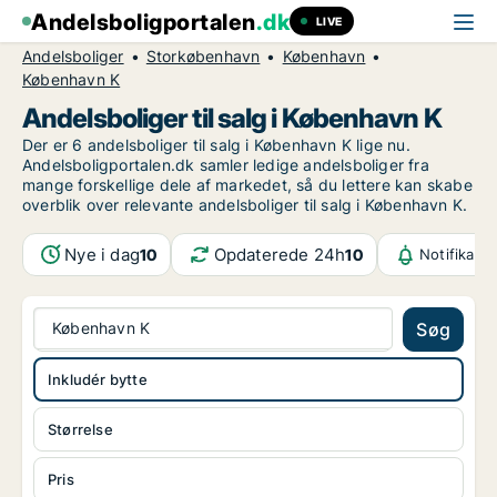
Andelsboligportalen
.dk
LIVE
Andelsboliger
Storkøbenhavn
København
København K
Andelsboliger til salg i København K
Der er 6 andelsboliger til salg i København K lige nu.
Andelsboligportalen.dk samler ledige andelsboliger fra
mange forskellige dele af markedet, så du lettere kan skabe
overblik over relevante andelsboliger til salg i København K.
Nye i dag
Opdaterede 24h
10
10
Notifikati
København K
Søg
Inkludér bytte
Størrelse
Pris