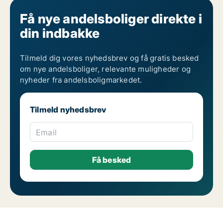
Andelsboliger til salg i Valby
Andelsboliger til salg på Vesterbro
Få nye andelsboliger direkte i
Andelsboliger til salg i Ørestad
din indbakke
Andelsboliger til salg på Østerbro
Tilmeld dig vores nyhedsbrev og få gratis besked
om nye andelsboliger, relevante muligheder og
nyheder fra andelsboligmarkedet.
Tilmeld nyhedsbrev
Email