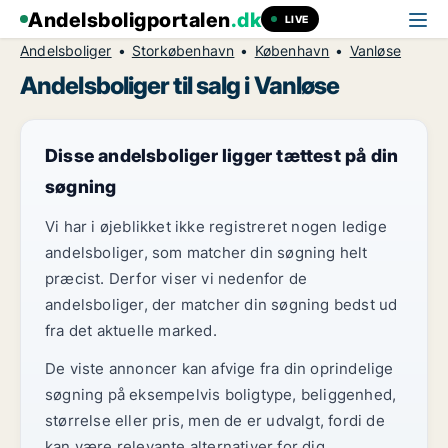
Andelsboligportalen
.dk
LIVE
Andelsboliger
Storkøbenhavn
København
Vanløse
Andelsboliger til salg i Vanløse
Disse andelsboliger ligger tættest på din
søgning
Vi har i øjeblikket ikke registreret nogen ledige
andelsboliger, som matcher din søgning helt
præcist. Derfor viser vi nedenfor de
andelsboliger, der matcher din søgning bedst ud
fra det aktuelle marked.
De viste annoncer kan afvige fra din oprindelige
søgning på eksempelvis boligtype, beliggenhed,
størrelse eller pris, men de er udvalgt, fordi de
kan være relevante alternativer for dig.