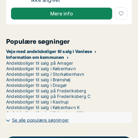
Ca. 85 m2 andelsbolig til salg på 2100 Købe
Ikke angivet
Mere info
Populære søgninger
Veje med andelsboliger til salg i Vanløse
Information om kommunen
Andelsboliger til salg på Amager
Andelsboliger til salg i København
Andelsboliger til salg i Storkøbenhavn
Andelsboliger til salg i Brønshøj
Andelsboliger til salg i Dragør
Andelsboliger til salg på Frederiksberg
Andelsboliger til salg på Frederiksberg C
Andelsboliger til salg i Kastrup
Andelsboliger til salg i København K
Andelsboliger til salg i København NV
Andelsboliger til salg i København S
Se alle populære søgninger
Andelsboliger til salg i København SV
Andelsboliger til salg i Nordhavn
Andelsboliger til salg på Nørrebro