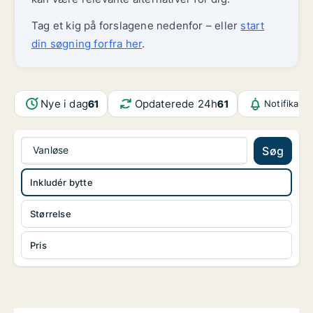
Tag et kig på forslagene nedenfor – eller
start
din søgning forfra her
.
Nye i dag
Opdaterede 24h
61
61
Notifikati
Vanløse
Søg
Inkludér bytte
Størrelse
Pris