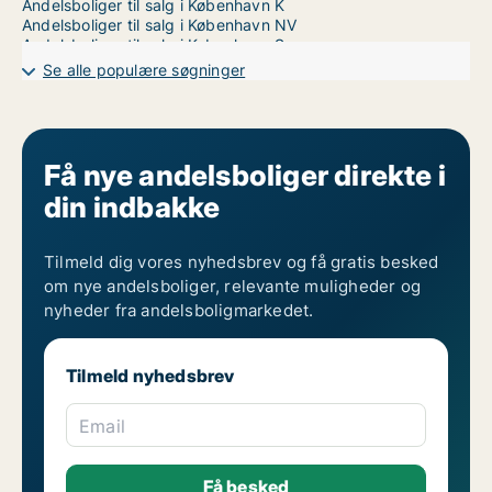
Andelsboliger til salg i København K
Andelsboliger til salg i København NV
Andelsboliger til salg i København S
Andelsboliger til salg i København SV
Se alle populære søgninger
Andelsboliger til salg i Nordhavn
Andelsboliger til salg på Nørrebro
Andelsboliger til salg i Valby
Andelsboliger til salg i Vanløse
Andelsboliger til salg på Vesterbro
Få nye andelsboliger direkte i
Andelsboliger til salg i Ørestad
din indbakke
Andelsboliger til salg på Østerbro
Tilmeld dig vores nyhedsbrev og få gratis besked
om nye andelsboliger, relevante muligheder og
nyheder fra andelsboligmarkedet.
Tilmeld nyhedsbrev
Email