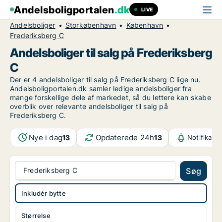
Andelsboligportalen
.dk
LIVE
Andelsboliger
Storkøbenhavn
København
Frederiksberg C
Andelsboliger til salg på Frederiksberg
C
Der er 4 andelsboliger til salg på Frederiksberg C lige nu.
Andelsboligportalen.dk samler ledige andelsboliger fra
mange forskellige dele af markedet, så du lettere kan skabe
overblik over relevante andelsboliger til salg på
Frederiksberg C.
Nye i dag
Opdaterede 24h
13
13
Notifikati
Frederiksberg C
Søg
Inkludér bytte
Størrelse