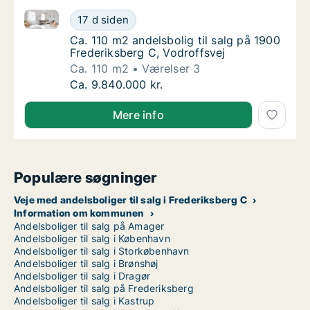
Ca. 110 m2 andelsbolig til salg på 1900 Frederiksber
Ca. 110 m2 andelsbolig til salg på 1900 Fred
17 d siden
Ca. 110 m2 andelsbolig til salg på 1900 Fred
Ca. 110 m2 andelsbolig til salg på 1900
Frederiksberg C, Vodroffsvej
Ca. 110 m2
Værelser 3
Ca. 110 m2 andelsbolig til salg på 1900 Fred
Ca. 9.840.000 kr.
Mere info
Populære søgninger
Veje med andelsboliger til salg i Frederiksberg C
Information om kommunen
Andelsboliger til salg på Amager
Andelsboliger til salg i København
Andelsboliger til salg i Storkøbenhavn
Andelsboliger til salg i Brønshøj
Andelsboliger til salg i Dragør
Andelsboliger til salg på Frederiksberg
Andelsboliger til salg i Kastrup