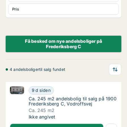
Pris
Få besked om nye andelsboliger på
Frederiksberg C
4 andelsboligertil salg fundet
Ca. 245 m2 andelsbolig til salg på 1900 Frederiksber
Ca. 245 m2 andelsbolig til salg på 1900 Fre
9 d siden
Ca. 245 m2 andelsbolig til salg på 1900 Fre
Ca. 245 m2 andelsbolig til salg på 1900
Frederiksberg C, Vodroffsvej
Ca. 245 m2
Ca. 245 m2 andelsbolig til salg på 1900 Fre
Ikke angivet