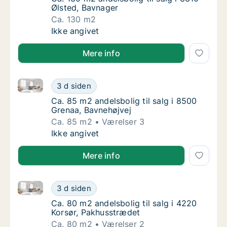
Ølsted, Bavnager
Ca. 130 m2
Ca. 130 m2 andelsbolig til salg i 3310 Ølste
Ikke angivet
Mere info
Ca. 85 m2 andelsbolig til salg i 8500 Grenaa, Bavneh
Ca. 85 m2 andelsbolig til salg i 8500 Grena
3 d siden
Ca. 85 m2 andelsbolig til salg i 8500 Grenaa
Ca. 85 m2 andelsbolig til salg i 8500
Grenaa, Bavnehøjvej
Ca. 85 m2
Værelser 3
Ca. 85 m2 andelsbolig til salg i 8500 Grena
Ikke angivet
Mere info
Ca. 80 m2 andelsbolig til salg i 4220 Korsør, Pakhus
Ca. 80 m2 andelsbolig til salg i 4220 Korsø
3 d siden
Ca. 80 m2 andelsbolig til salg i 4220 Korsø
Ca. 80 m2 andelsbolig til salg i 4220
Korsør, Pakhusstrædet
Ca. 80 m2
Værelser 2