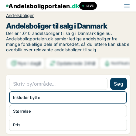
Andelsboligportalen
.dk
LIVE
Andelsboliger
Andelsboliger til salg i Danmark
Der er 1.010 andelsboliger til salg i Danmark lige nu.
Andelsboligportalen.dk samler ledige andelsboliger fra
mange forskellige dele af markedet, så du lettere kan skabe
overblik over relevante andelsboliger til salg.
Nye i dag
Opdaterede 24h
2
2
Notifikation
Søg
Inkludér bytte
Størrelse
Pris