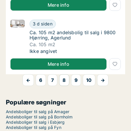
Mere info
Ca. 105 m2 andelsbolig til salg i 9800 Hjørring, Ager
Ca. 105 m2 andelsbolig til salg i 9800 Hjørr
3 d siden
Ca. 105 m2 andelsbolig til salg i 9800 Hjørr
Ca. 105 m2 andelsbolig til salg i 9800
Hjørring, Agerlund
Ca. 105 m2
Ca. 105 m2 andelsbolig til salg i 9800 Hjørr
Ikke angivet
Mere info
←
6
7
8
9
10
→
Populære søgninger
Andelsboliger til salg på Amager
Andelsboliger til salg på Bornholm
Andelsboliger til salg i Esbjerg
Andelsboliger til salg på Fyn