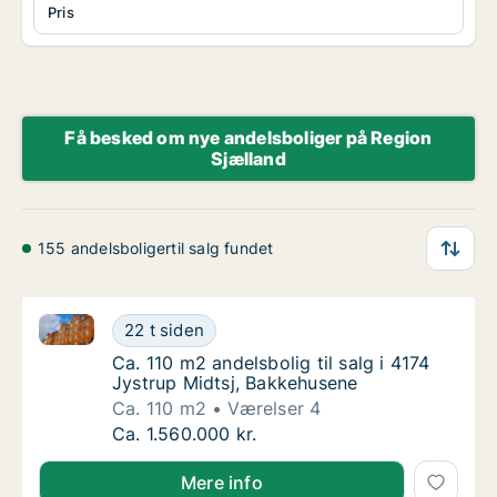
Pris
Få besked om nye andelsboliger på Region
Sjælland
155 andelsboligertil salg fundet
Ca. 110 m2 andelsbolig til salg i 4174 Jystrup Midtsj
Ca. 110 m2 andelsbolig til salg i 4174 Jystr
22 t siden
Ca. 110 m2 andelsbolig til salg i 4174 Jystr
Ca. 110 m2 andelsbolig til salg i 4174
Jystrup Midtsj, Bakkehusene
Ca. 110 m2
Værelser 4
Ca. 110 m2 andelsbolig til salg i 4174 Jystr
Ca. 1.560.000 kr.
Mere info