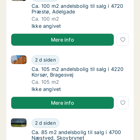
Ca. 100 m2 andelsbolig til salg i 4720 Præs
Ca. 100 m2 andelsbolig til salg i 4720
Præstø, Adelgade
Ca. 100 m2
Ca. 100 m2 andelsbolig til salg i 4720 Præs
Ikke angivet
Mere info
Ca. 105 m2 andelsbolig til salg i 4220 Korsør, Brages
Ca. 105 m2 andelsbolig til salg i 4220 Korsø
2 d siden
Ca. 105 m2 andelsbolig til salg i 4220 Korsø
Ca. 105 m2 andelsbolig til salg i 4220
Korsør, Bragesvej
Ca. 105 m2
Ca. 105 m2 andelsbolig til salg i 4220 Korsø
Ikke angivet
Mere info
Ca. 85 m2 andelsbolig til salg i 4700 Næstved, Skov
Ca. 85 m2 andelsbolig til salg i 4700 Næst
2 d siden
Ca. 85 m2 andelsbolig til salg i 4700 Næstv
Ca. 85 m2 andelsbolig til salg i 4700
Næstved, Skovbrynet