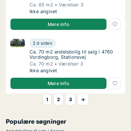
Ca. 85 m2
Værelser 3
Ca. 85 m2 andelsbolig til salg i 4700 Næst
Ikke angivet
Mere info
Ca. 70 m2 andelsbolig til salg i 4760 Vordingborg, S
Ca. 70 m2 andelsbolig til salg i 4760 Vordin
2 d siden
Ca. 70 m2 andelsbolig til salg i 4760 Vordin
Ca. 70 m2 andelsbolig til salg i 4760
Vordingborg, Stationsvej
Ca. 70 m2
Værelser 3
Ca. 70 m2 andelsbolig til salg i 4760 Vordin
Ikke angivet
Mere info
1
2
3
→
Populære søgninger
Andelsboliger til salg i Agersø