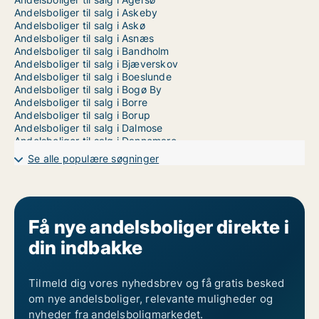
Andelsboliger til salg i Askeby
Andelsboliger til salg i Askø
Andelsboliger til salg i Asnæs
Andelsboliger til salg i Bandholm
Andelsboliger til salg i Bjæverskov
Andelsboliger til salg i Boeslunde
Andelsboliger til salg i Bogø By
Andelsboliger til salg i Borre
Andelsboliger til salg i Borup
Andelsboliger til salg i Dalmose
Andelsboliger til salg i Dannemare
Andelsboliger til salg i Dianalund
Se alle populære søgninger
Andelsboliger til salg i Errindlev
Andelsboliger til salg i Eskebjerg
Andelsboliger til salg i Eskilstrup
Andelsboliger til salg i Faxe
Andelsboliger til salg i Faxe Ladeplads
Få nye andelsboliger direkte i
Andelsboliger til salg i Fejø
din indbakke
Andelsboliger til salg i Femø
Andelsboliger til salg i Fjenneslev
Andelsboliger til salg i Fuglebjerg
Andelsboliger til salg i Føllenslev
Tilmeld dig vores nyhedsbrev og få gratis besked
Andelsboliger til salg i Fårevejle
om nye andelsboliger, relevante muligheder og
Andelsboliger til salg i Gadstrup
nyheder fra andelsboligmarkedet.