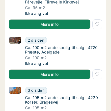
Fårevejle, Fårevejle Kirkevej
Ca. 95 m2
Ca. 95 m2 andelsbolig til salg i 4540 Fårevej
Ikke angivet
Mere info
Ca. 100 m2 andelsbolig til salg i 4720 Præstø, Adel
Ca. 100 m2 andelsbolig til salg i 4720 Præs
2 d siden
Ca. 100 m2 andelsbolig til salg i 4720 Præs
Ca. 100 m2 andelsbolig til salg i 4720
Præstø, Adelgade
Ca. 100 m2
Ca. 100 m2 andelsbolig til salg i 4720 Præs
Ikke angivet
Mere info
Ca. 105 m2 andelsbolig til salg i 4220 Korsør, Brages
Ca. 105 m2 andelsbolig til salg i 4220 Korsø
3 d siden
Ca. 105 m2 andelsbolig til salg i 4220 Korsø
Ca. 105 m2 andelsbolig til salg i 4220
Korsør, Bragesvej
Ca. 105 m2