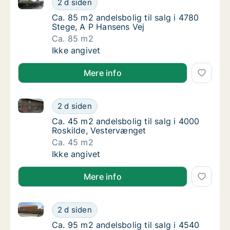
2 d siden
Ca. 85 m2 andelsbolig til salg i 4780 Stege,
Ca. 85 m2 andelsbolig til salg i 4780
Stege, A P Hansens Vej
Ca. 85 m2
Ca. 85 m2 andelsbolig til salg i 4780 Stege,
Ikke angivet
Mere info
Ca. 45 m2 andelsbolig til salg i 4000 Roskilde, Vest
Ca. 45 m2 andelsbolig til salg i 4000 Roski
2 d siden
Ca. 45 m2 andelsbolig til salg i 4000 Roski
Ca. 45 m2 andelsbolig til salg i 4000
Roskilde, Vestervænget
Ca. 45 m2
Ca. 45 m2 andelsbolig til salg i 4000 Roski
Ikke angivet
Mere info
Ca. 95 m2 andelsbolig til salg i 4540 Fårevejle, Fårev
Ca. 95 m2 andelsbolig til salg i 4540 Fårevej
2 d siden
Ca. 95 m2 andelsbolig til salg i 4540 Fårevejl
Ca. 95 m2 andelsbolig til salg i 4540