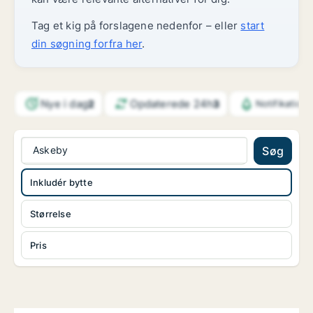
Tag et kig på forslagene nedenfor – eller
start
din søgning forfra her
.
Nye i dag
Opdaterede 24h
2
3
Notifikation
Askeby
Søg
Inkludér bytte
Størrelse
Pris