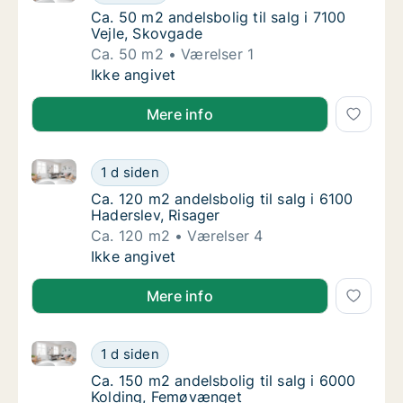
Ca. 50 m2 andelsbolig til salg i 7100 Vejle,
Ca. 50 m2 andelsbolig til salg i 7100
Vejle, Skovgade
Ca. 50 m2
Værelser 1
Ca. 50 m2 andelsbolig til salg i 7100 Vejle,
Ikke angivet
Mere info
Ca. 120 m2 andelsbolig til salg i 6100 Haderslev, Ris
Ca. 120 m2 andelsbolig til salg i 6100 Hader
1 d siden
Ca. 120 m2 andelsbolig til salg i 6100 Hader
Ca. 120 m2 andelsbolig til salg i 6100
Haderslev, Risager
Ca. 120 m2
Værelser 4
Ca. 120 m2 andelsbolig til salg i 6100 Hader
Ikke angivet
Mere info
Ca. 150 m2 andelsbolig til salg i 6000 Kolding, Fem
Ca. 150 m2 andelsbolig til salg i 6000 Kold
1 d siden
Ca. 150 m2 andelsbolig til salg i 6000 Kold
Ca. 150 m2 andelsbolig til salg i 6000
Kolding, Femøvænget