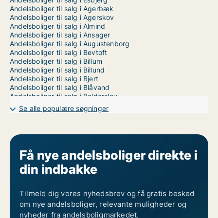
Andelsboliger til salg i Agerbæk
Andelsboliger til salg i Agerskov
Andelsboliger til salg i Almind
Andelsboliger til salg i Ansager
Andelsboliger til salg i Augustenborg
Andelsboliger til salg i Bevtoft
Andelsboliger til salg i Billum
Andelsboliger til salg i Billund
Andelsboliger til salg i Bjert
Andelsboliger til salg i Blåvand
Andelsboliger til salg i Bolderslev
Andelsboliger til salg i Bramming
Se alle populære søgninger
Andelsboliger til salg i Brande
Andelsboliger til salg i Branderup J
Andelsboliger til salg i Bredebro
Andelsboliger til salg i Bredsten
Andelsboliger til salg i Broager
Få nye andelsboliger direkte i
Andelsboliger til salg i Brørup
din indbakke
Andelsboliger til salg i Bylderup-Bov
Andelsboliger til salg i Bække
Andelsboliger til salg i Børkop
Andelsboliger til salg i Christiansfeld
Tilmeld dig vores nyhedsbrev og få gratis besked
Andelsboliger til salg i Egernsund
om nye andelsboliger, relevante muligheder og
Andelsboliger til salg i Egtved
nyheder fra andelsboligmarkedet.