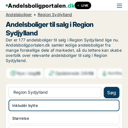
Andelsboligportalen
.dk
LIVE
Andelsboliger
Region Sydjylland
Andelsboliger til salg i Region
Sydjylland
Der er 177 andelsboliger til salg i Region Sydjylland lige nu.
Andelsboligportalen.dk samler ledige andelsboliger fra
mange forskellige dele af markedet, så du lettere kan skabe
overblik over relevante andelsboliger til salg i Region
Sydjylland.
Nye i dag
Opdaterede 24h
13
13
Notifikati
Region Sydjylland
Søg
Inkludér bytte
Størrelse