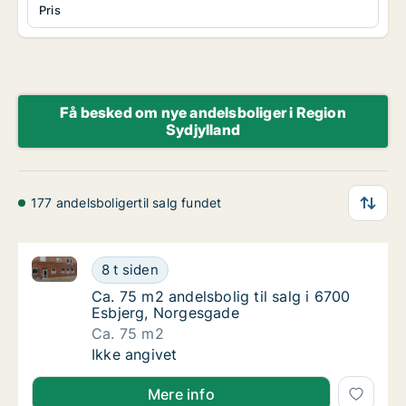
Pris
Få besked om nye andelsboliger i Region
Sydjylland
177 andelsboligertil salg fundet
Ca. 75 m2 andelsbolig til salg i 6700 Esbjerg, Norg
Ca. 75 m2 andelsbolig til salg i 6700 Esbje
8 t siden
Ca. 75 m2 andelsbolig til salg i 6700 Esbje
Ca. 75 m2 andelsbolig til salg i 6700
Esbjerg, Norgesgade
Ca. 75 m2
Ca. 75 m2 andelsbolig til salg i 6700 Esbje
Ikke angivet
Mere info