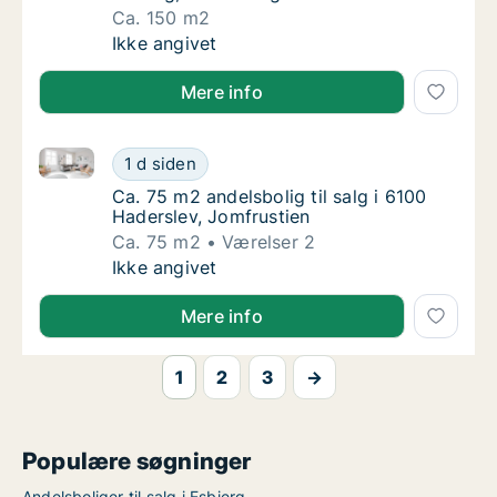
Ca. 150 m2
Ca. 150 m2 andelsbolig til salg i 6000 Kold
Ikke angivet
Mere info
Ca. 75 m2 andelsbolig til salg i 6100 Haderslev, Jomf
Ca. 75 m2 andelsbolig til salg i 6100 Haders
1 d siden
Ca. 75 m2 andelsbolig til salg i 6100 Haders
Ca. 75 m2 andelsbolig til salg i 6100
Haderslev, Jomfrustien
Ca. 75 m2
Værelser 2
Ca. 75 m2 andelsbolig til salg i 6100 Haders
Ikke angivet
Mere info
1
2
3
→
Populære søgninger
Andelsboliger til salg i Esbjerg