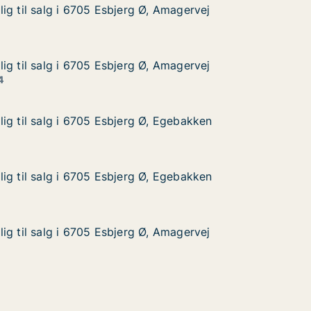
ig til salg i 6705 Esbjerg Ø, Amagervej
ig til salg i 6705 Esbjerg Ø, Amagervej
g i 6705 Esbjerg Ø, Amagervej
Amagervej
ig til salg i 6705 Esbjerg Ø, Amagervej
ig til salg i 6705 Esbjerg Ø, Amagervej
g i 6705 Esbjerg Ø, Amagervej
, Amagervej
4
ig til salg i 6705 Esbjerg Ø, Egebakken
ig til salg i 6705 Esbjerg Ø, Egebakken
g i 6705 Esbjerg Ø, Egebakken
, Egebakken
ig til salg i 6705 Esbjerg Ø, Egebakken
ig til salg i 6705 Esbjerg Ø, Egebakken
g i 6705 Esbjerg Ø, Egebakken
, Egebakken
ig til salg i 6705 Esbjerg Ø, Amagervej
ig til salg i 6705 Esbjerg Ø, Amagervej
g i 6705 Esbjerg Ø, Amagervej
, Amagervej