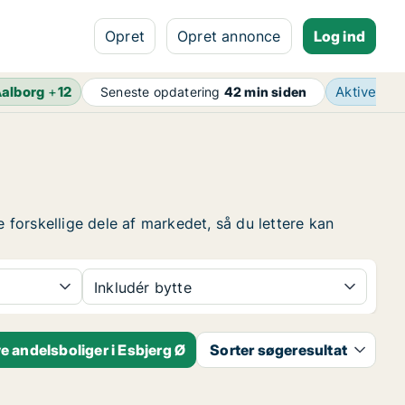
Opret
Opret annonce
Log ind
alborg
+
12
Aktive an
Seneste opdatering
42 min siden
e forskellige dele af markedet, så du lettere kan
Inkludér bytte
 andelsboliger i Esbjerg Ø
Sorter søgeresultat