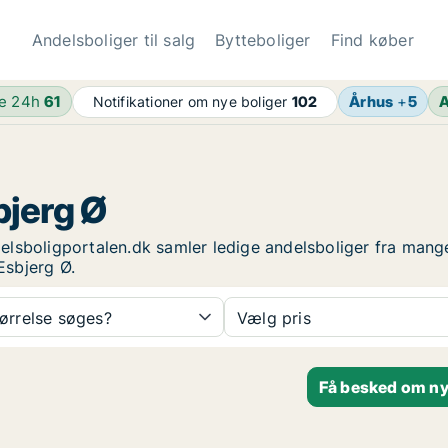
Andelsboliger til salg
Bytteboliger
Find køber
de 24h
61
Århus
+
5
A
Notifikationer om nye boliger
102
bjerg Ø
ndelsboligportalen.dk samler ledige andelsboliger fra mang
Esbjerg Ø.
tørrelse søges?
Vælg pris
Få besked om nye