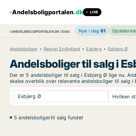
Andelsboligportalen
.dk
LIVE
Nye i dag
61
Opdatere
ANDELSBOLIGPORTALEN.DK I DAG:
Andelsboliger
Region Sydjylland
Esbjerg
Esbjerg Ø
Andelsboliger til salg i Es
Der er 5 andelsboliger til salg i Esbjerg Ø lige nu. A
skabe overblik over relevante andelsboliger til salg i 
Esbjerg Ø
Hvilken s
5 andelsboligertil salg fundet