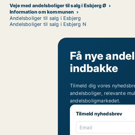
Veje med andelsboliger til salg i Esbjerg Ø
Information om kommunen
Andelsboliger til salg i Esbjerg
Andelsboliger til salg i Esbjerg N
Få nye andel
indbakke
Tilmeld dig vores nyhedsbr
andelsboliger, relevante mu
andelsboligmarkedet.
Tilmeld nyhedsbrev
Email