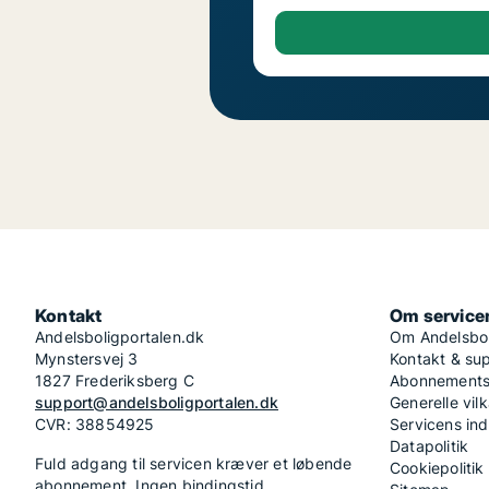
Kontakt
Om service
Andelsboligportalen.dk
Om Andelsbol
Mynstersvej 3
Kontakt & su
1827 Frederiksberg C
Abonnementsv
support@andelsboligportalen.dk
Generelle vilk
CVR: 38854925
Servicens in
Datapolitik
Fuld adgang til servicen kræver et løbende
Cookiepolitik
abonnement. Ingen bindingstid.