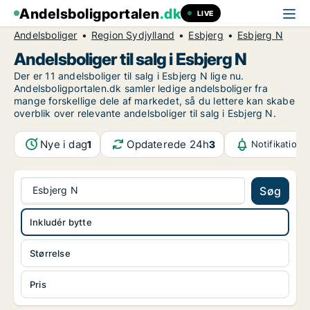
Andelsboligportalen
.dk
LIVE
Andelsboliger
Region Sydjylland
Esbjerg
Esbjerg N
Andelsboliger til salg i Esbjerg N
Der er 11 andelsboliger til salg i Esbjerg N lige nu.
Andelsboligportalen.dk samler ledige andelsboliger fra
mange forskellige dele af markedet, så du lettere kan skabe
overblik over relevante andelsboliger til salg i Esbjerg N.
Nye i dag
Opdaterede 24h
1
3
Notifikatione
Esbjerg N
Søg
Inkludér bytte
Størrelse
Pris