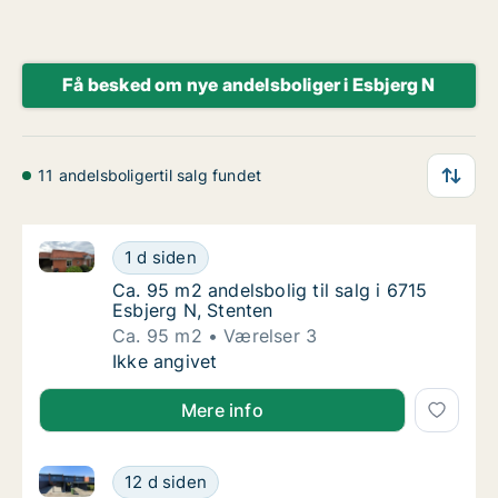
Få besked om nye andelsboliger i Esbjerg N
11 andelsboligertil salg fundet
Ca. 95 m2 andelsbolig til salg i 6715 Esbjerg N, Sten
Ca. 95 m2 andelsbolig til salg i 6715 Esbjer
1 d siden
Ca. 95 m2 andelsbolig til salg i 6715 Esbjer
Ca. 95 m2 andelsbolig til salg i 6715
Esbjerg N, Stenten
Ca. 95 m2
Værelser 3
Ca. 95 m2 andelsbolig til salg i 6715 Esbjer
Ikke angivet
Mere info
Ca. 105 m2 andelsbolig til salg i 6715 Esbjerg N, Gr
Ca. 105 m2 andelsbolig til salg i 6715 Esbj
12 d siden