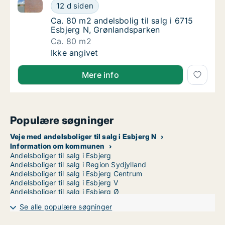
Ca. 80 m2 andelsbolig til salg i 6715 Esbjerg N, Grø
Ca. 80 m2 andelsbolig til salg i 6715 Esbje
12 d siden
Ca. 80 m2 andelsbolig til salg i 6715 Esbje
Ca. 80 m2 andelsbolig til salg i 6715
Esbjerg N, Grønlandsparken
Ca. 80 m2
Ca. 80 m2 andelsbolig til salg i 6715 Esbje
Ikke angivet
Mere info
Populære søgninger
Veje med andelsboliger til salg i Esbjerg N
Information om kommunen
Andelsboliger til salg i Esbjerg
Andelsboliger til salg i Region Sydjylland
Andelsboliger til salg i Esbjerg Centrum
Andelsboliger til salg i Esbjerg V
Andelsboliger til salg i Esbjerg Ø
Se alle populære søgninger