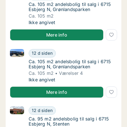
Ca. 105 m2 andelsbolig til salg i 6715 Esbj
Ca. 105 m2 andelsbolig til salg i 6715
Esbjerg N, Grønlandsparken
Ca. 105 m2
Ca. 105 m2 andelsbolig til salg i 6715 Esbj
Ikke angivet
Mere info
Ca. 105 m2 andelsbolig til salg i 6715 Esbjerg N, Gr
Ca. 105 m2 andelsbolig til salg i 6715 Esbj
12 d siden
Ca. 105 m2 andelsbolig til salg i 6715 Esbj
Ca. 105 m2 andelsbolig til salg i 6715
Esbjerg N, Grønlandsparken
Ca. 105 m2
Værelser 4
Ca. 105 m2 andelsbolig til salg i 6715 Esbj
Ikke angivet
Mere info
Ca. 95 m2 andelsbolig til salg i 6715 Esbjerg N, Sten
Ca. 95 m2 andelsbolig til salg i 6715 Esbjer
12 d siden
Ca. 95 m2 andelsbolig til salg i 6715 Esbjer
Ca. 95 m2 andelsbolig til salg i 6715
Esbjerg N, Stenten