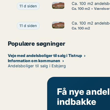
Ca. 100 m2 andelsbo
Ca. 100 m2 andelsbo
Ca. 100 m2 andelsbolig til sa
Ca. 100 m2 andelsbolig til salg i 6862 Tistrup, 
11 d siden
Ca. 100 m2
Værelser
Ca. 100 m2 andelsbo
Ca. 100 m2 andelsbo
Ca. 100 m2 andelsbolig til sa
Ca. 100 m2 andelsbolig til salg i 6862 Tistrup, 
11 d siden
Ca. 100 m2
Populære søgninger
Veje med andelsboliger til salg i Tistrup
Information om kommunen
Andelsboliger til salg i Esbjerg
Få nye andel
indbakke