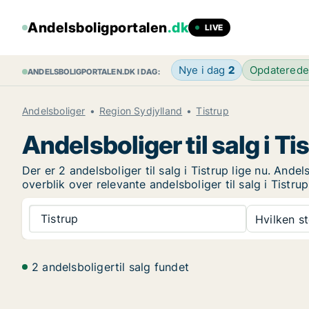
Andelsboligportalen
.dk
LIVE
Nye i dag
2
Opdatered
ANDELSBOLIGPORTALEN.DK I DAG:
Andelsboliger
Region Sydjylland
Tistrup
Andelsboliger til salg i Ti
Der er 2 andelsboliger til salg i Tistrup lige nu. And
overblik over relevante andelsboliger til salg i Tistrup
Tistrup
Hvilken s
2 andelsboligertil salg fundet