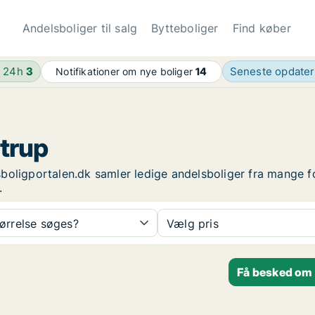
Andelsboliger til salg
Bytteboliger
Find køber
e 24h
3
Seneste opdate
Notifikationer om nye boliger
14
strup
elsboligportalen.dk samler ledige andelsboliger fra mange 
.
tørrelse søges?
Vælg pris
Få besked om n