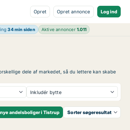
Opret
Opret annonce
Log ind
ring
34 min siden
Aktive annoncer
1.011
forskellige dele af markedet, så du lettere kan skabe
Inkludér bytte
ye andelsboliger i Tistrup
Sorter søgeresultat