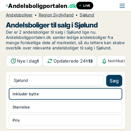
Andelsboligportalen
.dk
LIVE
Andelsboliger
Region Sydjylland
Sjølund
Andelsboliger til salg i Sjølund
Der er 2 andelsboliger til salg i Sjølund lige nu.
Andelsboligportalen.dk samler ledige andelsboliger fra
mange forskellige dele af markedet, så du lettere kan skabe
overblik over relevante andelsboliger til salg i Sjølund.
Nye i dag
Opdaterede 24h
1
13
Notifikation
Sjølund
Søg
Inkludér bytte
Størrelse
Pris