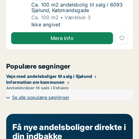
Ca. 100 m2 andelsbolig til salg i 6093 Sjø
Ca. 100 m2 andelsbolig til salg i 6093
Sjølund, Købmandsgade
Ca. 100 m2
Værelser 3
Ca. 100 m2 andelsbolig til salg i 6093 Sjø
Ikke angivet
Mere info
Populære søgninger
Veje med andelsboliger til salg i Sjølund
Information om kommunen
Andelsboliger til salg i Esbjerg
Se alle populære søgninger
Få nye andelsboliger direkte i
din indbakke