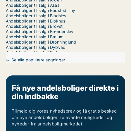
Andelsboliger til salg i Asaa
Andelsboliger til salg i Bedsted Thy
Andelsboliger til salg i Bindslev
Andelsboliger til salg i Blokhus
Andelsboliger til salg i Brovst
Andelsboliger til salg i Brønderslev
Andelsboliger til salg i Bælum
Andelsboliger til salg i Dronninglund
Andelsboliger til salg i Dybvad
Andelsboliger til salg i Erslev
Andelsboliger til salg i Farsø
Se alle populære søgninger
Andelsboliger til salg i Fjerritslev
Andelsboliger til salg i Frederikshavn
Andelsboliger til salg i Frøstrup
Andelsboliger til salg i Fårup
Andelsboliger til salg i Gandrup
Få nye andelsboliger direkte i
Andelsboliger til salg i Gedsted
din indbakke
Andelsboliger til salg i Gistrup
Andelsboliger til salg i Hadsund
Andelsboliger til salg i Hals
Andelsboliger til salg i Hanstholm
Tilmeld dig vores nyhedsbrev og få gratis besked
Andelsboliger til salg i Havndal
om nye andelsboliger, relevante muligheder og
Andelsboliger til salg i Hirtshals
nyheder fra andelsboligmarkedet.
Andelsboliger til salg i Hjallerup