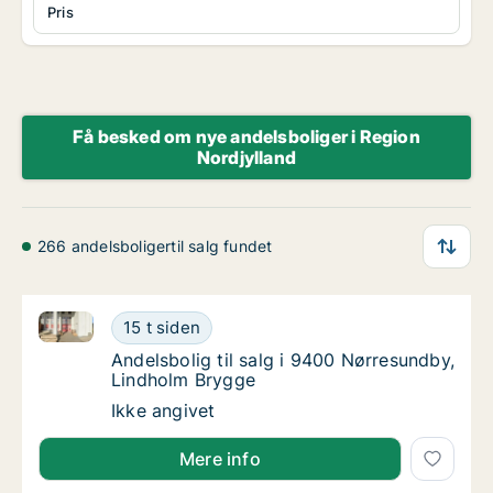
Pris
Få besked om nye andelsboliger i Region
Nordjylland
266 andelsboligertil salg fundet
Andelsbolig til salg i 9400 Nørresundby, Lindholm B
Andelsbolig til salg i 9400 Nørresundby, Li
15 t siden
Andelsbolig til salg i 9400 Nørresundby, Li
Andelsbolig til salg i 9400 Nørresundby,
Lindholm Brygge
Andelsbolig til salg i 9400 Nørresundby, Li
Ikke angivet
Mere info