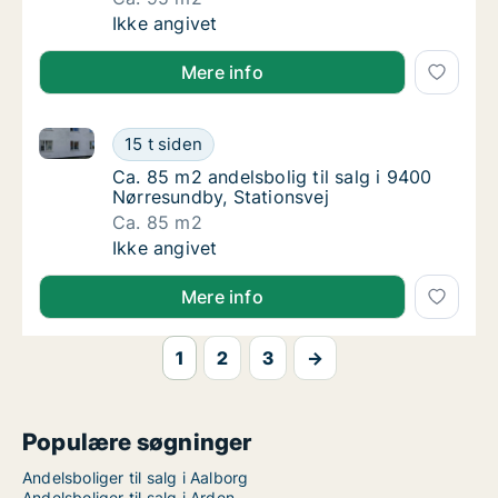
Ca. 95 m2 andelsbolig til salg i 9800 Hjørri
Ikke angivet
Mere info
Ca. 85 m2 andelsbolig til salg i 9400 Nørresundby, S
Ca. 85 m2 andelsbolig til salg i 9400 Nørres
15 t siden
Ca. 85 m2 andelsbolig til salg i 9400 Nørres
Ca. 85 m2 andelsbolig til salg i 9400
Nørresundby, Stationsvej
Ca. 85 m2
Ca. 85 m2 andelsbolig til salg i 9400 Nørres
Ikke angivet
Mere info
1
2
3
→
Populære søgninger
Andelsboliger til salg i Aalborg
Andelsboliger til salg i Arden