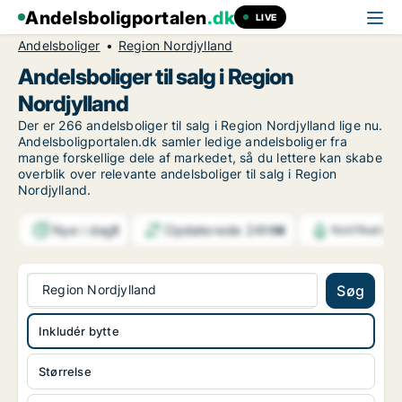
Andelsboligportalen
.dk
LIVE
Andelsboliger
Region Nordjylland
Andelsboliger til salg i Region
Nordjylland
Der er 266 andelsboliger til salg i Region Nordjylland lige nu.
Andelsboligportalen.dk samler ledige andelsboliger fra
mange forskellige dele af markedet, så du lettere kan skabe
overblik over relevante andelsboliger til salg i Region
Nordjylland.
Nye i dag
Opdaterede 24h
1
14
Notifikation
Region Nordjylland
Søg
Inkludér bytte
Størrelse