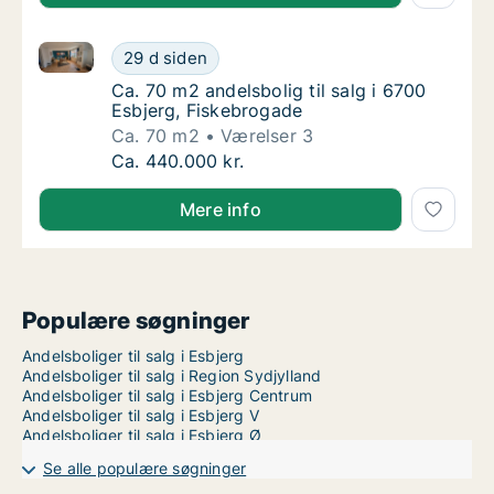
Ca. 70 m2 andelsbolig til salg i 6700 Esbjerg, Fiske
Ca. 70 m2 andelsbolig til salg i 6700 Esbjer
29 d siden
Ca. 70 m2 andelsbolig til salg i 6700 Esbjer
Ca. 70 m2 andelsbolig til salg i 6700
Esbjerg, Fiskebrogade
Ca. 70 m2
Værelser 3
Ca. 70 m2 andelsbolig til salg i 6700 Esbjer
Ca. 440.000 kr.
Mere info
Populære søgninger
Andelsboliger til salg i Esbjerg
Andelsboliger til salg i Region Sydjylland
Andelsboliger til salg i Esbjerg Centrum
Andelsboliger til salg i Esbjerg V
Andelsboliger til salg i Esbjerg Ø
Se alle populære søgninger