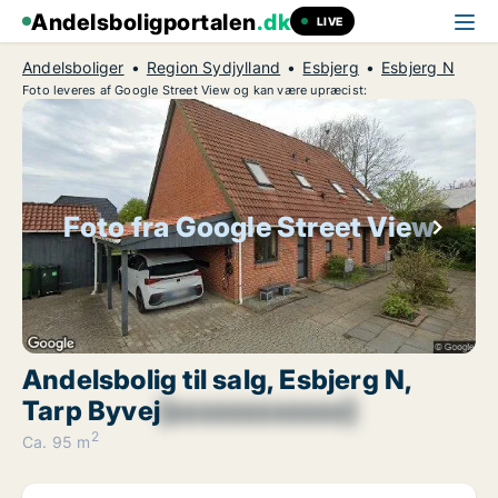
Andelsboligportalen
.dk
LIVE
Andelsboliger
Region Sydjylland
Esbjerg
Esbjerg N
Foto leveres af Google Street View og kan være upræcist:
Foto fra Google Street View
Andelsbolig til salg, Esbjerg N,
Tarp Byvej
[xxxxxxxxxxxx]
2
Ca. 95 m