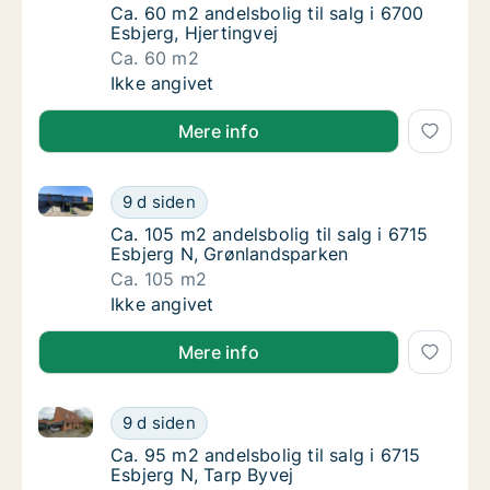
Ca. 60 m2 andelsbolig til salg i 6700 Esbjerg
Ca. 60 m2 andelsbolig til salg i 6700
Esbjerg, Hjertingvej
Ca. 60 m2
Ca. 60 m2 andelsbolig til salg i 6700 Esbjerg
Ikke angivet
Mere info
Ca. 105 m2 andelsbolig til salg i 6715 Esbjerg N, Gr
Ca. 105 m2 andelsbolig til salg i 6715 Esbj
9 d siden
Ca. 105 m2 andelsbolig til salg i 6715 Esbj
Ca. 105 m2 andelsbolig til salg i 6715
Esbjerg N, Grønlandsparken
Ca. 105 m2
Ca. 105 m2 andelsbolig til salg i 6715 Esbj
Ikke angivet
Mere info
Ca. 95 m2 andelsbolig til salg i 6715 Esbjerg N, Tarp
Ca. 95 m2 andelsbolig til salg i 6715 Esbjer
9 d siden
Ca. 95 m2 andelsbolig til salg i 6715 Esbjerg
Ca. 95 m2 andelsbolig til salg i 6715
Esbjerg N, Tarp Byvej