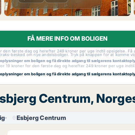
FÅ MERE INFO OM BOLIGEN
r den første dag og herefter 249 kroner per uge indtil opsigelse. Få a
traks-besked om nye andelsboliger. Tryk på knappen for at komme vi
 oplysninger om boligen og få direkte adgang til sælgerens kontaktopl
or 19 kroner for den første dag og herefter 249 kroner per uge indtil
 oplysninger om boligen og få direkte adgang til sælgerens kontaktopl
, Esbjerg Centrum, Norg
ig
Esbjerg Centrum