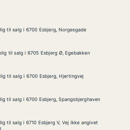
ig til salg i 6700 Esbjerg, Norgesgade
ig til salg i 6700 Esbjerg, Norgesgade
g i 6700 Esbjerg, Norgesgade
Norgesgade
lig til salg i 6705 Esbjerg Ø, Egebakken
lig til salg i 6705 Esbjerg Ø, Egebakken
lg i 6705 Esbjerg Ø, Egebakken
, Egebakken
g til salg i 6700 Esbjerg, Hjertingvej
g til salg i 6700 Esbjerg, Hjertingvej
 i 6700 Esbjerg, Hjertingvej
ertingvej
ig til salg i 6700 Esbjerg, Spangsbjerghaven
ig til salg i 6700 Esbjerg, Spangsbjerghaven
g i 6700 Esbjerg, Spangsbjerghaven
Spangsbjerghaven
g til salg i 6710 Esbjerg V, Vej ikke angivet
g til salg i 6710 Esbjerg V, Vej ikke angivet
i 6710 Esbjerg V, Vej ikke angivet
ej ikke angivet
3