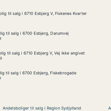
ig til salg i 6710 Esbjerg V, Fiskenes Kvarter
ig til salg i 6710 Esbjerg V, Fiskenes Kvarter
g i 6710 Esbjerg V, Fiskenes Kvarter
 Fiskenes Kvarter
ig til salg i 6700 Esbjerg, Darumvej
ig til salg i 6700 Esbjerg, Darumvej
g i 6700 Esbjerg, Darumvej
arumvej
3
ig til salg i 6710 Esbjerg V, Vej ikke angivet
ig til salg i 6710 Esbjerg V, Vej ikke angivet
 i 6710 Esbjerg V, Vej ikke angivet
ej ikke angivet
 3
ig til salg i 6700 Esbjerg, Fiskebrogade
ig til salg i 6700 Esbjerg, Fiskebrogade
 i 6700 Esbjerg, Fiskebrogade
iskebrogade
3
Andelsboliger til salg i Region Sydjylland
A