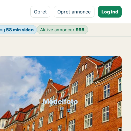
Opret
Opret annonce
Log ind
ing
58 min siden
Aktive annoncer
998
Modelfoto