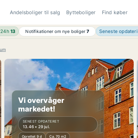
Andelsboliger til salg
Bytteboliger
Find køber
 24h
13
Seneste opdater
Notifikationer om nye boliger
7
rum
Vi overvåger
markedet!
SENEST OPDATERET
13.46 • 29 jul.
Oprettet 9 d
Ca. 70 m2