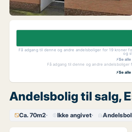
Få adgang til denne og andre andelsboliger for 19 kroner fo
og s
⚡Se alle
Få adgang til denne og andre andelsboliger f
⚡Se alle
Andelsbolig til salg
Ca. 70m2
Ikke angivet
Andelsbol