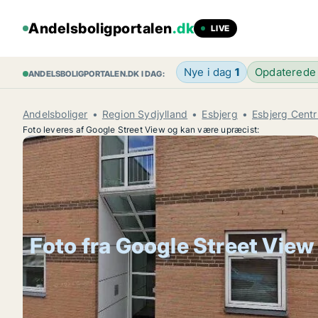
Andelsboligportalen
.dk
LIVE
Nye i dag
1
Opdaterede
ANDELSBOLIGPORTALEN.DK I DAG:
Andelsboliger
Region Sydjylland
Esbjerg
Esbjerg Cent
Foto leveres af Google Street View og kan være upræcist:
Foto fra Google Street View