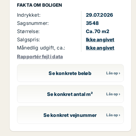
FAKTA OM BOLIGEN
Indrykket:
29.07.2026
Sagsnummer:
3548
Størrelse:
Ca. 70 m2
Salgspris:
Ikke angivet
Månedlig udgift, ca.:
Ikke angivet
Rapportér fejl i data
Se konkrete beløb
Se konkret antal m²
Se konkret vejnummer