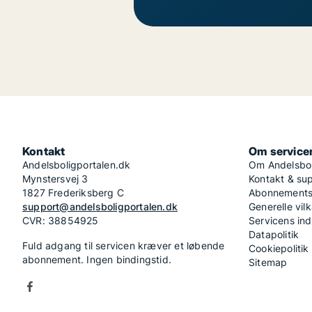
Kontakt
Om service
Andelsboligportalen.dk
Om Andelsbol
Mynstersvej 3
Kontakt & su
1827 Frederiksberg C
Abonnementsv
support@andelsboligportalen.dk
Generelle vilk
CVR: 38854925
Servicens in
Datapolitik
Fuld adgang til servicen kræver et løbende
Cookiepolitik
abonnement. Ingen bindingstid.
Sitemap