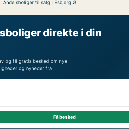
Andelsboliger til salg i Esbjerg Ø
sboliger direkte i din
ev og få gratis besked om nye
ligheder og nyheder fra