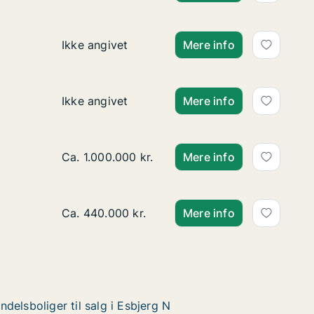
Ca. 120 m2 andelsbolig til salg i 6710 Esbjerg
Ikke angivet
Mere info
Ca. 80 m2 andelsbolig til salg i 6700 Esbjerg
Ikke angivet
Mere info
Ca. 110 m2 andelsbolig til salg i 6710 Esbjerg 
Ca. 1.000.000 kr.
Mere info
Ca. 70 m2 andelsbolig til salg i 6700 Esbjerg
Ca. 440.000 kr.
Mere info
ndelsboliger til salg i Esbjerg N