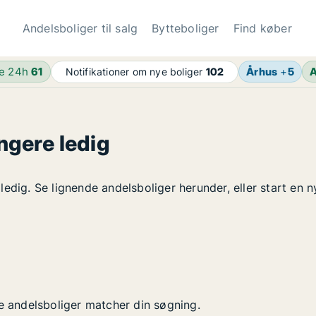
Andelsboliger til salg
Bytteboliger
Find køber
de 24h
61
Århus
+
5
A
Notifikationer om nye boliger
102
ngere ledig
edig. Se lignende andelsboliger herunder, eller start en n
ye andelsboliger matcher din søgning.