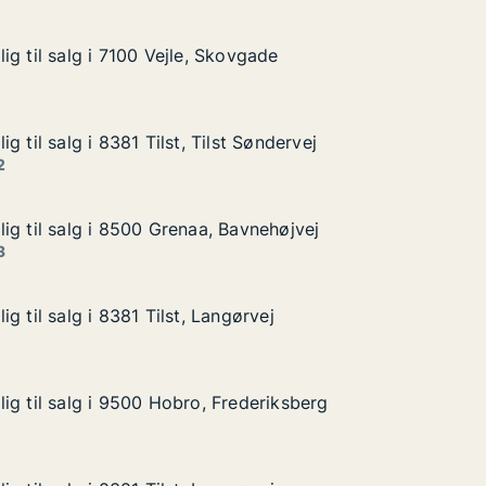
g til salg i 7100 Vejle, Skovgade
g til salg i 7100 Vejle, Skovgade
 i 7100 Vejle, Skovgade
vgade
g til salg i 8381 Tilst, Tilst Søndervej
g til salg i 8381 Tilst, Tilst Søndervej
i 8381 Tilst, Tilst Søndervej
 Søndervej
2
ig til salg i 8500 Grenaa, Bavnehøjvej
ig til salg i 8500 Grenaa, Bavnehøjvej
g i 8500 Grenaa, Bavnehøjvej
avnehøjvej
3
g til salg i 8381 Tilst, Langørvej
g til salg i 8381 Tilst, Langørvej
i 8381 Tilst, Langørvej
ørvej
ig til salg i 9500 Hobro, Frederiksberg
ig til salg i 9500 Hobro, Frederiksberg
g i 9500 Hobro, Frederiksberg
ederiksberg