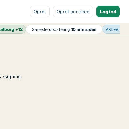
Opret
Opret annonce
Log ind
alborg
+
12
Aktive an
Seneste opdatering
15 min siden
y søgning.