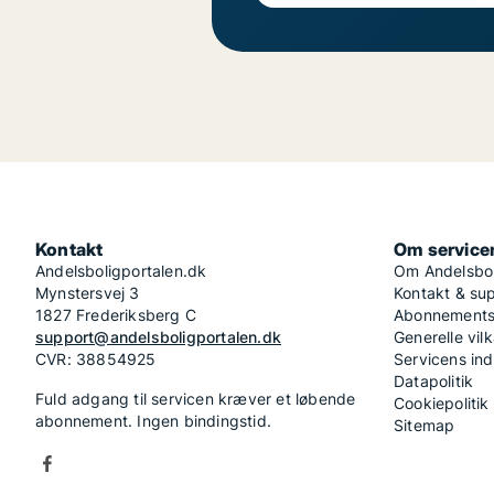
Kontakt
Om service
Andelsboligportalen.dk
Om Andelsbol
Mynstersvej 3
Kontakt & su
1827 Frederiksberg C
Abonnementsv
support@andelsboligportalen.dk
Generelle vilk
CVR: 38854925
Servicens in
Datapolitik
Fuld adgang til servicen kræver et løbende
Cookiepolitik
abonnement. Ingen bindingstid.
Sitemap