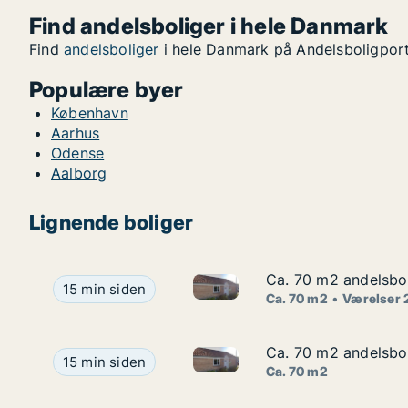
Find andelsboliger i hele Danmark
Find
andelsboliger
i hele Danmark på Andelsboligport
Populære byer
København
Aarhus
Odense
Aalborg
Lignende boliger
Ca. 70 m2 andelsbol
Ca. 70 m2 andelsbol
Ca. 70 m2 andelsbolig til salg
Ca. 70 m2 andelsbolig til salg i 6830 Nørre Nebel
15 min siden
Ca. 70 m2
Værelser 
Ca. 70 m2 andelsbol
Ca. 70 m2 andelsbol
Ca. 70 m2 andelsbolig til salg
Ca. 70 m2 andelsbolig til salg i 6830 Nørre Nebel
15 min siden
Ca. 70 m2