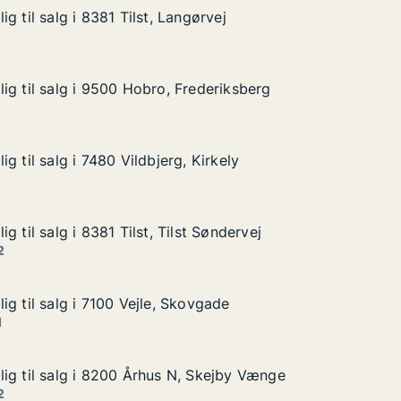
g til salg i 8381 Tilst, Langørvej
g til salg i 8381 Tilst, Langørvej
i 8381 Tilst, Langørvej
vej
ig til salg i 9500 Hobro, Frederiksberg
ig til salg i 9500 Hobro, Frederiksberg
g i 9500 Hobro, Frederiksberg
eriksberg
g til salg i 7480 Vildbjerg, Kirkely
g til salg i 7480 Vildbjerg, Kirkely
i 7480 Vildbjerg, Kirkely
rkely
g til salg i 8381 Tilst, Tilst Søndervej
g til salg i 8381 Tilst, Tilst Søndervej
i 8381 Tilst, Tilst Søndervej
 Søndervej
2
g til salg i 7100 Vejle, Skovgade
g til salg i 7100 Vejle, Skovgade
 i 7100 Vejle, Skovgade
vgade
1
ig til salg i 8200 Århus N, Skejby Vænge
ig til salg i 8200 Århus N, Skejby Vænge
g i 8200 Århus N, Skejby Vænge
 Skejby Vænge
2