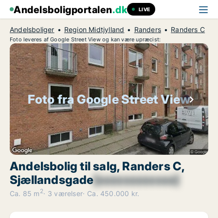
Andelsboligportalen
.dk
LIVE
Andelsboliger
Region Midtjylland
Randers
Randers C
Foto leveres af Google Street View og kan være upræcist:
Foto fra Google Street View
Andelsbolig til salg, Randers C,
Sjællandsgade
[xxxxxxxxxxxx]
2
Ca. 85 m
3 værelser
Ca. 450.000 kr.