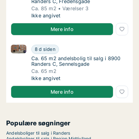
Randers C, Fredensgade
Ca. 85 m2
Værelser 3
Ca. 85 m2 andelsbolig til salg i 8900 Rande
Ikke angivet
Mere info
Ca. 65 m2 andelsbolig til salg i 8900 Randers C, Se
Ca. 65 m2 andelsbolig til salg i 8900 Rande
8 d siden
Ca. 65 m2 andelsbolig til salg i 8900 Rande
Ca. 65 m2 andelsbolig til salg i 8900
Randers C, Sennelsgade
Ca. 65 m2
Ca. 65 m2 andelsbolig til salg i 8900 Rande
Ikke angivet
Mere info
Populære søgninger
Andelsboliger til salg i Randers
Andelsboliger til salg i Region Midtjylland