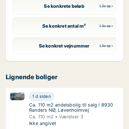
Se konkrete beløb
Se konkret antal m²
Se konkret vejnummer
Lignende boliger
Ca. 110 m2 andelsbolig til salg i 8930 Randers NØ, 
Ca. 110 m2 andelsbolig til salg i 8930 Rand
1 d siden
Ca. 110 m2 andelsbolig til salg i 8930 Rand
Ca. 110 m2 andelsbolig til salg i 8930
Randers NØ, Løvenholmvej
Ca. 110 m2
Værelser 3
Ca. 110 m2 andelsbolig til salg i 8930 Rand
Ikke angivet