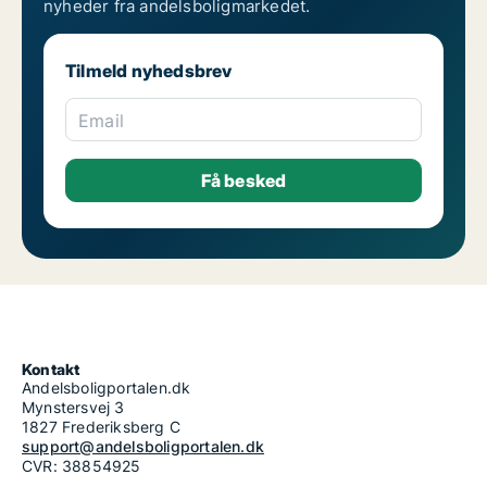
nyheder fra andelsboligmarkedet.
Tilmeld nyhedsbrev
Email
Kontakt
Andelsboligportalen.dk
Mynstersvej 3
1827 Frederiksberg C
support@andelsboligportalen.dk
CVR: 38854925