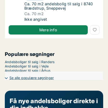
Ca. 70 m2 andelsbolig til salg i 8740 Bræds
Ca. 70 m2 andelsbolig til salg i 8740
Brædstrup, Sneppevej
Ca. 70 m2
Ca. 70 m2 andelsbolig til salg i 8740 Bræds
Ikke angivet
Mere info
Populære søgninger
Andelsboliger til salg i Randers
Andelsboliger til salg i Vejle
Andelsboliger til salg i Århus
Se alle populære søgninger
Få nye andelsboliger direkte i
din indbakke