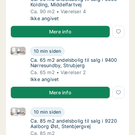
Kolding, Middelfartvej
Ca. 90 m2
Værelser 4
Ca. 90 m2 andelsbolig til salg i 6000 Koldin
Ikke angivet
Mere info
Ca. 65 m2 andelsbolig til salg i 9400 Nørresundby, S
Ca. 65 m2 andelsbolig til salg i 9400 Nørres
10 min siden
Ca. 65 m2 andelsbolig til salg i 9400 Nørres
Ca. 65 m2 andelsbolig til salg i 9400
Nørresundby, Strubjerg
Ca. 65 m2
Værelser 2
Ca. 65 m2 andelsbolig til salg i 9400 Nørres
Ikke angivet
Mere info
Ca. 85 m2 andelsbolig til salg i 9220 Aalborg Øst, S
Ca. 85 m2 andelsbolig til salg i 9220 Aalbor
10 min siden
Ca. 85 m2 andelsbolig til salg i 9220 Aalbor
Ca. 85 m2 andelsbolig til salg i 9220
Aalborg Øst, Stenbjergvej
Ca. 85 m2