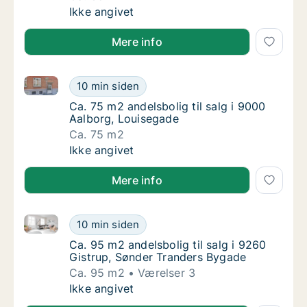
Ca. 85 m2 andelsbolig til salg i 9220 Aalbor
Ikke angivet
Mere info
Ca. 75 m2 andelsbolig til salg i 9000 Aalborg, Louis
Ca. 75 m2 andelsbolig til salg i 9000 Aalbo
10 min siden
Ca. 75 m2 andelsbolig til salg i 9000 Aalbor
Ca. 75 m2 andelsbolig til salg i 9000
Aalborg, Louisegade
Ca. 75 m2
Ca. 75 m2 andelsbolig til salg i 9000 Aalbo
Ikke angivet
Mere info
Ca. 95 m2 andelsbolig til salg i 9260 Gistrup, Sønd
Ca. 95 m2 andelsbolig til salg i 9260 Gistr
10 min siden
Ca. 95 m2 andelsbolig til salg i 9260 Gistr
Ca. 95 m2 andelsbolig til salg i 9260
Gistrup, Sønder Tranders Bygade
Ca. 95 m2
Værelser 3
Ca. 95 m2 andelsbolig til salg i 9260 Gistr
Ikke angivet