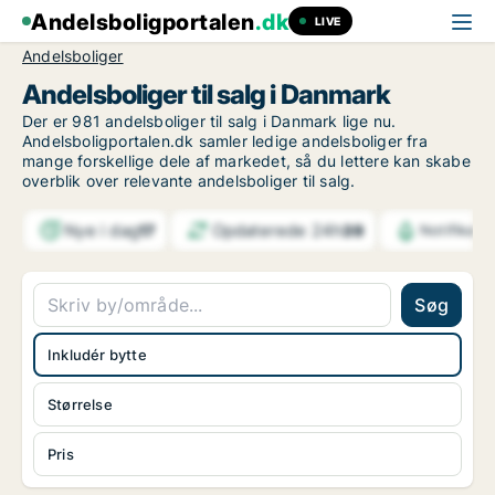
Andelsboligportalen
.dk
LIVE
Andelsboliger
Andelsboliger til salg i Danmark
Der er 981 andelsboliger til salg i Danmark lige nu.
Andelsboligportalen.dk samler ledige andelsboliger fra
mange forskellige dele af markedet, så du lettere kan skabe
overblik over relevante andelsboliger til salg.
Nye i dag
Opdaterede 24h
17
39
Notifikati
Søg
Inkludér bytte
Størrelse
Pris