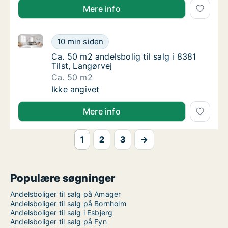
Mere info
Ca. 50 m2 andelsbolig til salg i 8381 Tilst, Langørvej
Ca. 50 m2 andelsbolig til salg i 8381 Tilst, 
10 min siden
Ca. 50 m2 andelsbolig til salg i 8381 Tilst, 
Ca. 50 m2 andelsbolig til salg i 8381
Tilst, Langørvej
Ca. 50 m2
Ca. 50 m2 andelsbolig til salg i 8381 Tilst, 
Ikke angivet
Mere info
1
2
3
→
Populære søgninger
Andelsboliger til salg på Amager
Andelsboliger til salg på Bornholm
Andelsboliger til salg i Esbjerg
Andelsboliger til salg på Fyn