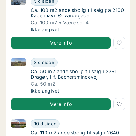
5 d siden
Ca. 100 m2 andelsbolig til salg på 2100 Kø
Ca. 100 m2 andelsbolig til salg på 2100
København Ø, vardegade
Ca. 100 m2
Værelser 4
Ca. 100 m2 andelsbolig til salg på 2100 Kø
Ikke angivet
Mere info
Ca. 50 m2 andelsbolig til salg i 2791 Dragør, Hf. Ba
Ca. 50 m2 andelsbolig til salg i 2791 Dragør
8 d siden
Ca. 50 m2 andelsbolig til salg i 2791 Dragør
Ca. 50 m2 andelsbolig til salg i 2791
Dragør, Hf. Bachersmindevej
Ca. 50 m2
Ca. 50 m2 andelsbolig til salg i 2791 Dragør
Ikke angivet
Mere info
Ca. 110 m2 andelsbolig til salg i 2640 Hedehusene, 
Ca. 110 m2 andelsbolig til salg i 2640 Hede
10 d siden
Ca. 110 m2 andelsbolig til salg i 2640 Hede
Ca. 110 m2 andelsbolig til salg i 2640