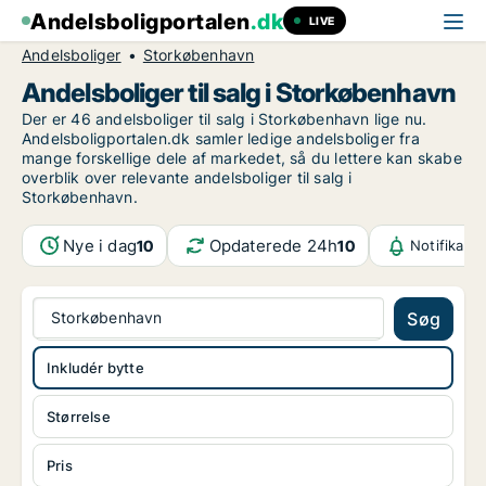
Andelsboligportalen
.dk
LIVE
Andelsboliger
Storkøbenhavn
Andelsboliger til salg i Storkøbenhavn
Der er 46 andelsboliger til salg i Storkøbenhavn lige nu.
Andelsboligportalen.dk samler ledige andelsboliger fra
mange forskellige dele af markedet, så du lettere kan skabe
overblik over relevante andelsboliger til salg i
Storkøbenhavn.
Nye i dag
Opdaterede 24h
10
10
Notifikati
Storkøbenhavn
Søg
Inkludér bytte
Størrelse
Pris