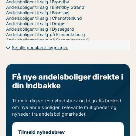
Andelsboliger til salg i Brøndby
Andelsboliger til salg i Brøndby Strand
Andelsboliger til salg i Brønshøj
Andelsboliger til salg i Charlottenlund
Andelsboliger til salg i Dragør
Andelsboliger til salg i Dyssegård
Andelsboliger til salg på Frederiksberg
Andelsboliger til salg på Frederiksberg C
Andelsboliger til salg i Gentofte
Se alle populære søgninger
Andelsboliger til salg i Glostrup
Andelsboliger til salg i Greve
Andelsboliger til salg i Hedehusene
Andelsboliger til salg i Hellerup
Andelsboliger til salg i Herlev
Få nye andelsboliger direkte i
Andelsboliger til salg i Holte
din indbakke
Andelsboliger til salg i Hvidovre
Andelsboliger til salg i Hørsholm
Andelsboliger til salg i Ishøj
Andelsboliger til salg i Karlslunde
Tilmeld dig vores nyhedsbrev og få gratis besked
Andelsboliger til salg i Kastrup
om nye andelsboliger, relevante muligheder og
Andelsboliger til salg i Klampenborg
nyheder fra andelsboligmarkedet.
Andelsboliger til salg i Kokkedal
Andelsboliger til salg i Kongens Lyngby
Andelsboliger til salg i København K
Tilmeld nyhedsbrev
Andelsboliger til salg i København NV