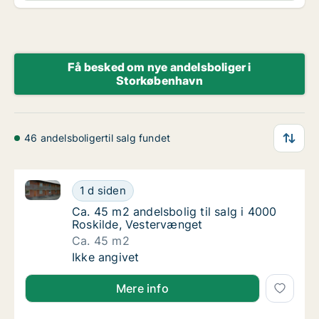
Få besked om nye andelsboliger i
Storkøbenhavn
46 andelsboligertil salg fundet
Ca. 45 m2 andelsbolig til salg i 4000 Roskilde, Vest
Ca. 45 m2 andelsbolig til salg i 4000 Roski
1 d siden
Ca. 45 m2 andelsbolig til salg i 4000 Roski
Ca. 45 m2 andelsbolig til salg i 4000
Roskilde, Vestervænget
Ca. 45 m2
Ca. 45 m2 andelsbolig til salg i 4000 Roski
Ikke angivet
Mere info