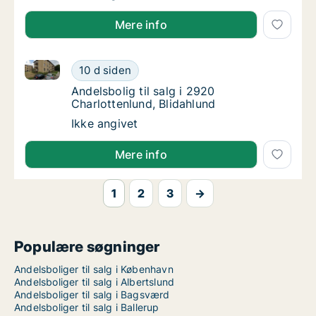
Mere info
Andelsbolig til salg i 2920 Charlottenlund, Blidahlund
Andelsbolig til salg i 2920 Charlottenlund, B
10 d siden
Andelsbolig til salg i 2920 Charlottenlund, 
Andelsbolig til salg i 2920
Charlottenlund, Blidahlund
Andelsbolig til salg i 2920 Charlottenlund, B
Ikke angivet
Mere info
1
2
3
→
Populære søgninger
Andelsboliger til salg i København
Andelsboliger til salg i Albertslund
Andelsboliger til salg i Bagsværd
Andelsboliger til salg i Ballerup