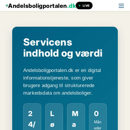
Andelsboligportalen
.dk
LIVE
Servicens
indhold og værdi
Andelsboligportalen.dk er en digital
informationstjeneste, som giver
brugere adgang til strukturerede
markedsdata om andelsboliger.
2
L
M
0
Mån
4/
ø
a
eder