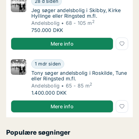
28 d siden
Jeg søger andelsbolig i Skibby, Kirke Hylling
Jeg søger andelsbolig i Skibby, Kirke
Hyllinge eller Ringsted m.fl.
2
Andelsbolig
68 - 105 m
Jeg søger andelsbolig i Skibby, Kirke Hyllinge
750.000 DKK
Jeg søger andelsbolig i Skibby, Kirke Hyllinge eller R
Mere info
Tony søger andelsbolig i Roskilde, Tune eller
1 mdr siden
Tony søger andelsbolig i Roskilde, Tune eller
Tony søger andelsbolig i Roskilde, Tune
eller Ringsted m.fl.
2
Andelsbolig
65 - 85 m
Tony søger andelsbolig i Roskilde, Tune eller
1.400.000 DKK
Tony søger andelsbolig i Roskilde, Tune eller Ringsted
Mere info
Populære søgninger