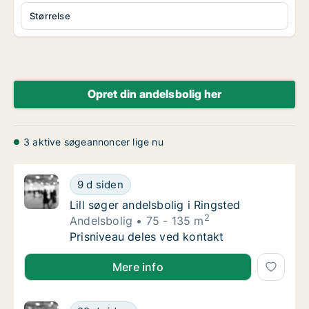
Størrelse
Opret din andelsbolig her
3 aktive søgeannoncer lige nu
Lill søger andelsbolig i Ringsted
9 d siden
Lill søger andelsbolig i Ringsted
Lill søger andelsbolig i Ringsted
2
Andelsbolig
75 - 135 m
Lill søger andelsbolig i Ringsted
Prisniveau deles ved kontakt
Lill søger andelsbolig i Ringsted
Mere info
Jeg søger andelsbolig i Skibby, Kirke Hyllinge