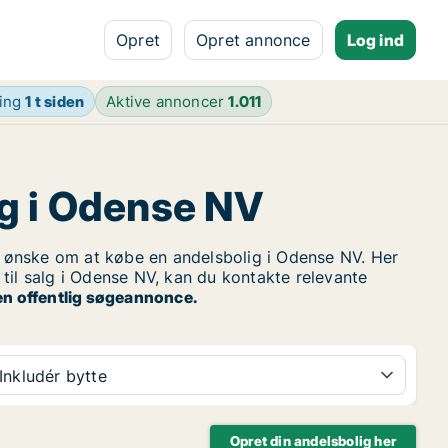
Opret
Opret annonce
Log ind
ring
1 t siden
Aktive annoncer
1.011
lg i Odense NV
ønske om at købe en andelsbolig i Odense NV. Her
til salg i Odense NV, kan du kontakte relevante
en offentlig søgeannonce.
Inkludér bytte
Opret din andelsbolig her