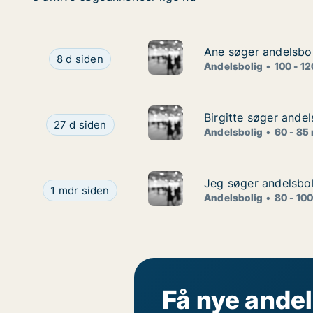
Ane søger andelsbol
Ane søger andelsbol
Ane søger andelsbolig i Odense, Marslev eller Ke
8 d siden
Andelsbolig
100 - 1
Birgitte søger ande
Birgitte søger ande
Birgitte søger andelsbolig i Odense NV
27 d siden
Andelsbolig
60 - 85
Jeg søger andelsbol
Jeg søger andelsbol
Jeg søger andelsbolig i Odense
1 mdr siden
Andelsbolig
80 - 10
Få nye andel