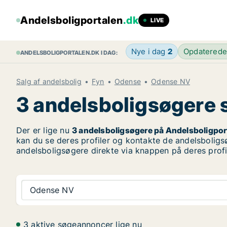
Andelsboligportalen
.dk
LIVE
Nye i dag
2
Opdatered
ANDELSBOLIGPORTALEN.DK I DAG:
Salg af andelsbolig
Fyn
Odense
Odense NV
3 andelsboligsøgere s
Der er lige nu
3 andelsboligsøgere på Andelsboligpor
kan du se deres profiler og kontakte de andelsboligsø
andelsboligsøgere direkte via knappen på deres profi
Odense NV
3 aktive søgeannoncer lige nu