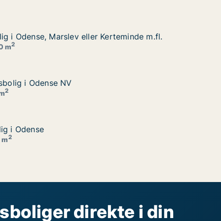
ig i Odense, Marslev eller Kerteminde m.fl.
ig i Odense, Marslev eller Kerteminde m.fl.
rteminde m.fl.
2
20 m
lsbolig i Odense NV
lsbolig i Odense NV
2
 m
ig i Odense
ig i Odense
2
0 m
sboliger direkte i din