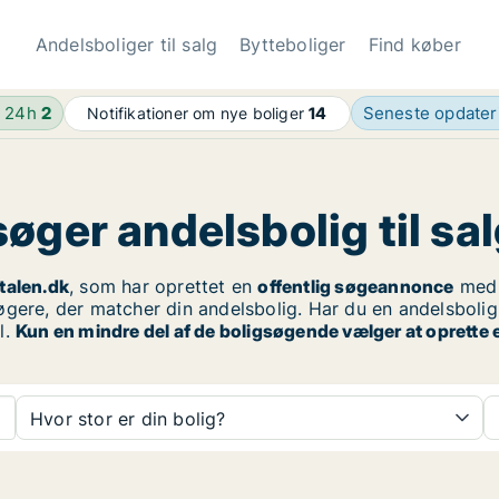
Andelsboliger til salg
Bytteboliger
Find køber
e 24h
2
Seneste opdate
Notifikationer om nye boliger
14
øger andelsbolig til sa
talen.dk
, som har oprettet en
offentlig søgeannonce
med 
gere, der matcher din andelsbolig. Har du en andelsbolig 
l.
Kun en mindre del af de boligsøgende vælger at oprette 
Hvor stor er din bolig?