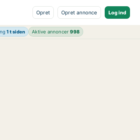
Opret
Opret annonce
Log ind
ing
1 t siden
Aktive annoncer
998
.