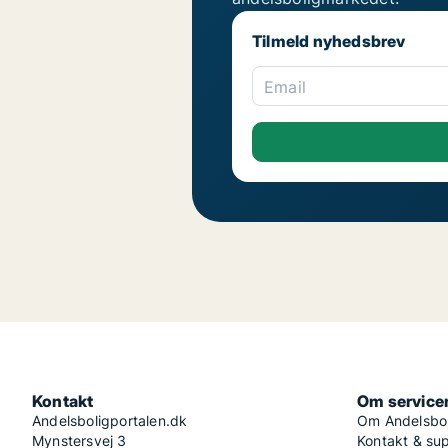
Tilmeld nyhedsbrev
Email
Kontakt
Om service
Andelsboligportalen.dk
Om Andelsbol
Mynstersvej 3
Kontakt & su