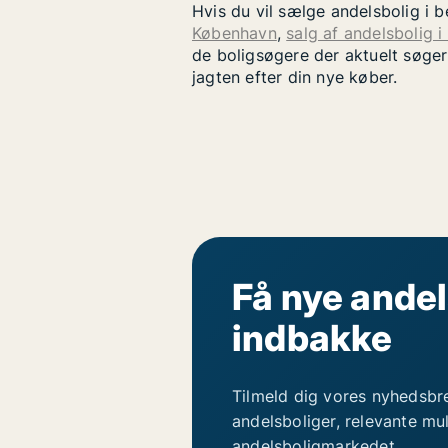
Hvis du vil sælge andelsbolig i 
København
,
salg af andelsbolig i
de boligsøgere der aktuelt søger
jagten efter din nye køber.
Få nye andel
indbakke
Tilmeld dig vores nyhedsbr
andelsboliger, relevante mu
andelsboligmarkedet.