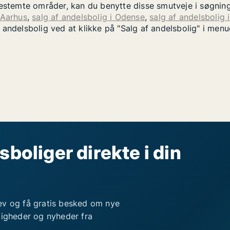
bestemte områder, kan du benytte disse smutveje i søgnin
 Aarhus
,
salg af andelsbolig i Odense
,
salg af andelsbolig 
 andelsbolig ved at klikke på "Salg af andelsbolig" i men
sboliger direkte i din
ev og få gratis besked om nye
ligheder og nyheder fra