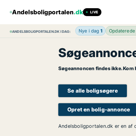
Andelsboligportalen
.dk
LIVE
Nye i dag
1
Opdaterede
ANDELSBOLIGPORTALEN.DK I DAG:
Søgeannoncen
Søgeannoncen findes ikke. Kom hu
Se alle boligsøgere
Opret en bolig-annonce
Andelsboligportalen.dk er en af 