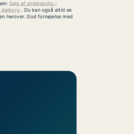
gen:
Salg af andelsbolig i
i Aalborg
. Du kan også altid se
uen herover. God fornøjelse med