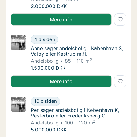
Jane søger andelsbolig i Roskilde
2.000.000 DKK
Jane søger andelsbolig i Roskilde
Mere info
Anne søger andelsbolig i København S, Valby 
4 d siden
Anne søger andelsbolig i København S, Valby 
Anne søger andelsbolig i København S,
Valby eller Kastrup m.fl.
2
Andelsbolig
85 - 110 m
Anne søger andelsbolig i København S, Valby 
1.500.000 DKK
Anne søger andelsbolig i København S, Valby eller Kas
Mere info
Per søger andelsbolig i København K, Vester
10 d siden
Per søger andelsbolig i København K, Vester
Per søger andelsbolig i København K,
Vesterbro eller Frederiksberg C
2
Andelsbolig
100 - 120 m
Per søger andelsbolig i København K, Vester
5.000.000 DKK