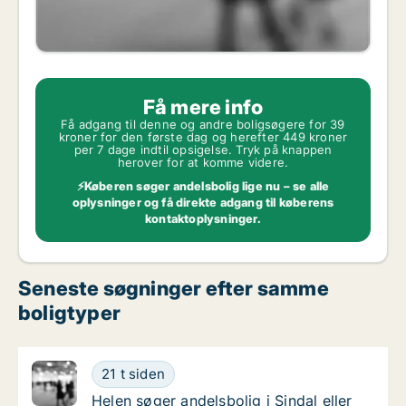
Få mere info
Få adgang til denne og andre boligsøgere for 39
kroner for den første dag og herefter 449 kroner
per 7 dage indtil opsigelse. Tryk på knappen
herover for at komme videre.
⚡Køberen søger andelsbolig lige nu – se alle
oplysninger og få direkte adgang til køberens
kontaktoplysninger.
Seneste søgninger efter samme
boligtyper
Helen søger andelsbolig i Sindal eller Ålbæk
21 t siden
Helen søger andelsbolig i Sindal eller Ålbæk
Helen søger andelsbolig i Sindal eller