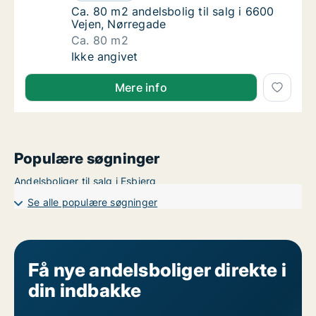
Ca. 80 m2 andelsbolig til salg i 6600 Vejen,
Ca. 80 m2 andelsbolig til salg i 6600
Vejen, Nørregade
Ca. 80 m2
Ca. 80 m2 andelsbolig til salg i 6600 Vejen
Ikke angivet
Mere info
Populære søgninger
Andelsboliger til salg i Esbjerg
Se alle populære søgninger
Få nye andelsboliger direkte i
din indbakke