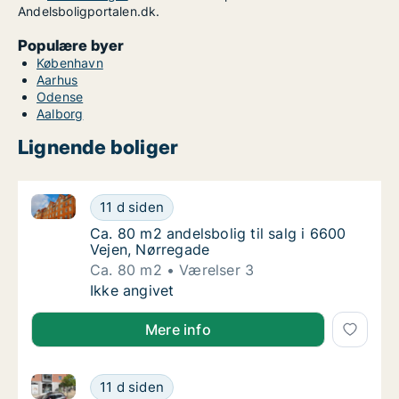
Andelsboligportalen.dk.
Populære byer
København
Aarhus
Odense
Aalborg
Lignende boliger
Ca. 80 m2 andelsbolig til salg i 6600 Vejen, Nørrega
Ca. 80 m2 andelsbolig til salg i 6600 Vejen
11 d siden
Ca. 80 m2 andelsbolig til salg i 6600 Vejen,
Ca. 80 m2 andelsbolig til salg i 6600
Vejen, Nørregade
Ca. 80 m2
Værelser 3
Ca. 80 m2 andelsbolig til salg i 6600 Vejen
Ikke angivet
Mere info
Ca. 80 m2 andelsbolig til salg i 6600 Vejen, Nørrega
Ca. 80 m2 andelsbolig til salg i 6600 Vejen
11 d siden