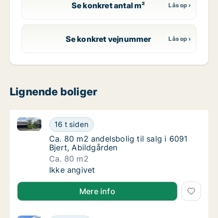
Se konkret antal m²
Se konkret vejnummer
Lignende boliger
Ca. 80 m2 andelsbolig til salg i 6091 Bjert, Abildgår
Ca. 80 m2 andelsbolig til salg i 6091 Bjert, 
16 t siden
Ca. 80 m2 andelsbolig til salg i 6091 Bjert, 
Ca. 80 m2 andelsbolig til salg i 6091
Bjert, Abildgården
Ca. 80 m2
Ca. 80 m2 andelsbolig til salg i 6091 Bjert, 
Ikke angivet
Mere info