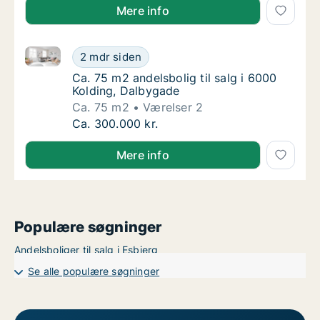
Mere info
Ca. 75 m2 andelsbolig til salg i 6000 Kolding, Dalby
Ca. 75 m2 andelsbolig til salg i 6000 Koldi
2 mdr siden
Ca. 75 m2 andelsbolig til salg i 6000 Koldin
Ca. 75 m2 andelsbolig til salg i 6000
Kolding, Dalbygade
Ca. 75 m2
Værelser 2
Ca. 75 m2 andelsbolig til salg i 6000 Koldi
Ca. 300.000 kr.
Mere info
Populære søgninger
Andelsboliger til salg i Esbjerg
Se alle populære søgninger