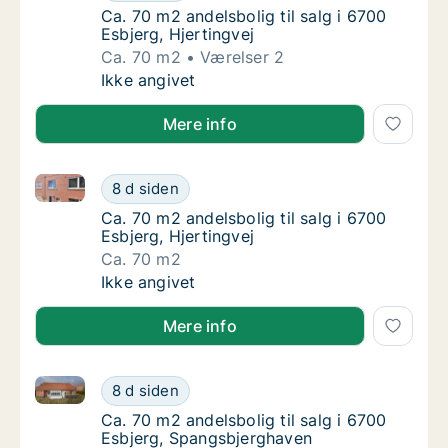
Ca. 70 m2 andelsbolig til salg i 6700 Esbjerg
Ca. 70 m2 andelsbolig til salg i 6700
Esbjerg, Hjertingvej
Ca. 70 m2
Værelser 2
Ca. 70 m2 andelsbolig til salg i 6700 Esbjerg
Ikke angivet
Mere info
Ca. 70 m2 andelsbolig til salg i 6700 Esbjerg, Hjerti
Ca. 70 m2 andelsbolig til salg i 6700 Esbjerg
8 d siden
Ca. 70 m2 andelsbolig til salg i 6700 Esbjerg
Ca. 70 m2 andelsbolig til salg i 6700
Esbjerg, Hjertingvej
Ca. 70 m2
Ca. 70 m2 andelsbolig til salg i 6700 Esbjerg
Ikke angivet
Mere info
Ca. 70 m2 andelsbolig til salg i 6700 Esbjerg, Span
Ca. 70 m2 andelsbolig til salg i 6700 Esbje
8 d siden
Ca. 70 m2 andelsbolig til salg i 6700 Esbje
Ca. 70 m2 andelsbolig til salg i 6700
Esbjerg, Spangsbjerghaven