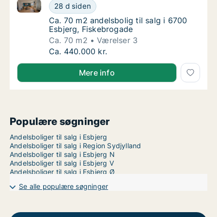
Ca. 70 m2 andelsbolig til salg i 6700 Esbjerg, Fiske
Ca. 70 m2 andelsbolig til salg i 6700 Esbjer
28 d siden
Ca. 70 m2 andelsbolig til salg i 6700 Esbjer
Ca. 70 m2 andelsbolig til salg i 6700
Esbjerg, Fiskebrogade
Ca. 70 m2
Værelser 3
Ca. 70 m2 andelsbolig til salg i 6700 Esbjer
Ca. 440.000 kr.
Mere info
Populære søgninger
Andelsboliger til salg i Esbjerg
Andelsboliger til salg i Region Sydjylland
Andelsboliger til salg i Esbjerg N
Andelsboliger til salg i Esbjerg V
Andelsboliger til salg i Esbjerg Ø
Se alle populære søgninger