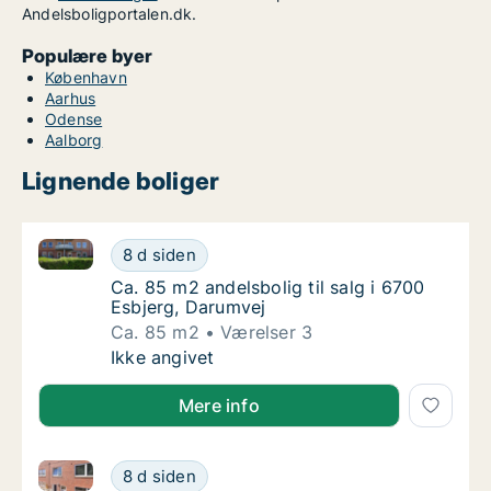
Andelsboligportalen.dk.
Populære byer
København
Aarhus
Odense
Aalborg
Lignende boliger
Ca. 85 m2 andelsbolig til salg i 6700 Esbjerg, Darum
Ca. 85 m2 andelsbolig til salg i 6700 Esbjer
8 d siden
Ca. 85 m2 andelsbolig til salg i 6700 Esbjer
Ca. 85 m2 andelsbolig til salg i 6700
Esbjerg, Darumvej
Ca. 85 m2
Værelser 3
Ca. 85 m2 andelsbolig til salg i 6700 Esbjer
Ikke angivet
Mere info
Ca. 70 m2 andelsbolig til salg i 6700 Esbjerg, Hjerti
Ca. 70 m2 andelsbolig til salg i 6700 Esbjerg
8 d siden