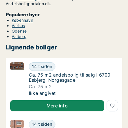
Andelsboligportalen.dk.
Populære byer
København
Aarhus
Odense
Aalborg
Lignende boliger
Ca. 75 m2 andelsbolig til salg i 6700 Esbjerg, Norg
Ca. 75 m2 andelsbolig til salg i 6700 Esbje
14 t siden
Ca. 75 m2 andelsbolig til salg i 6700 Esbje
Ca. 75 m2 andelsbolig til salg i 6700
Esbjerg, Norgesgade
Ca. 75 m2
Ca. 75 m2 andelsbolig til salg i 6700 Esbje
Ikke angivet
Mere info
Ca. 60 m2 andelsbolig til salg i 6700 Esbjerg, Hjerti
Ca. 60 m2 andelsbolig til salg i 6700 Esbjerg
14 t siden