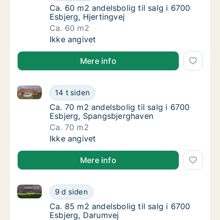
Ca. 60 m2 andelsbolig til salg i 6700 Esbjerg
Ca. 60 m2 andelsbolig til salg i 6700
Esbjerg, Hjertingvej
Ca. 60 m2
Ca. 60 m2 andelsbolig til salg i 6700 Esbjerg
Ikke angivet
Mere info
Ca. 70 m2 andelsbolig til salg i 6700 Esbjerg, Span
Ca. 70 m2 andelsbolig til salg i 6700 Esbje
14 t siden
Ca. 70 m2 andelsbolig til salg i 6700 Esbje
Ca. 70 m2 andelsbolig til salg i 6700
Esbjerg, Spangsbjerghaven
Ca. 70 m2
Ca. 70 m2 andelsbolig til salg i 6700 Esbje
Ikke angivet
Mere info
Ca. 85 m2 andelsbolig til salg i 6700 Esbjerg, Darum
Ca. 85 m2 andelsbolig til salg i 6700 Esbjer
9 d siden
Ca. 85 m2 andelsbolig til salg i 6700 Esbjer
Ca. 85 m2 andelsbolig til salg i 6700
Esbjerg, Darumvej