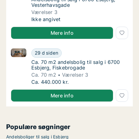
Vesterhavsgade
Værelser 3
Andelsbolig til salg i 6700 Esbjerg, Vesterh
Ikke angivet
Mere info
Ca. 70 m2 andelsbolig til salg i 6700 Esbjerg, Fiske
Ca. 70 m2 andelsbolig til salg i 6700 Esbjer
29 d siden
Ca. 70 m2 andelsbolig til salg i 6700 Esbjer
Ca. 70 m2 andelsbolig til salg i 6700
Esbjerg, Fiskebrogade
Ca. 70 m2
Værelser 3
Ca. 70 m2 andelsbolig til salg i 6700 Esbjer
Ca. 440.000 kr.
Mere info
Populære søgninger
Andelsboliger til salg i Esbjerg