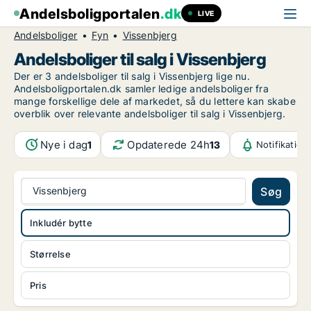
Andelsboligportalen
.dk
LIVE
Andelsboliger
Fyn
Vissenbjerg
Andelsboliger til salg i Vissenbjerg
Der er 3 andelsboliger til salg i Vissenbjerg lige nu.
Andelsboligportalen.dk samler ledige andelsboliger fra
mange forskellige dele af markedet, så du lettere kan skabe
overblik over relevante andelsboliger til salg i Vissenbjerg.
Nye i dag
Opdaterede 24h
1
13
Notifikation
Vissenbjerg
Søg
Inkludér bytte
Størrelse
Pris