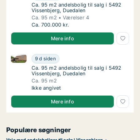
Ca. 95 m2 andelsbolig til salg i 5492 Visse
Ca. 95 m2 andelsbolig til salg i 5492
Vissenbjerg, Duedalen
Ca. 95 m2
Værelser 4
Ca. 95 m2 andelsbolig til salg i 5492 Vissen
Ca. 700.000 kr.
Mere info
Ca. 95 m2 andelsbolig til salg i 5492 Vissenbjerg, D
Ca. 95 m2 andelsbolig til salg i 5492 Vissen
9 d siden
Ca. 95 m2 andelsbolig til salg i 5492 Visse
Ca. 95 m2 andelsbolig til salg i 5492
Vissenbjerg, Duedalen
Ca. 95 m2
Ca. 95 m2 andelsbolig til salg i 5492 Vissen
Ikke angivet
Mere info
Populære søgninger
Veje med andelsboliger til salg i Vissenbjerg