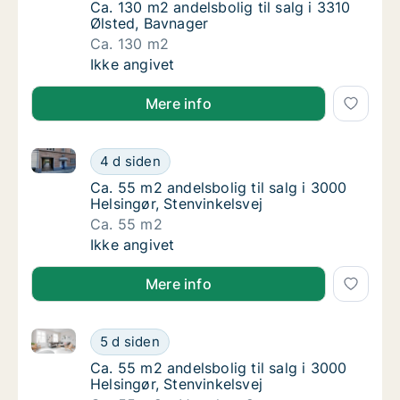
Ca. 130 m2 andelsbolig til salg i 3310 Ølste
Ca. 130 m2 andelsbolig til salg i 3310
Ølsted, Bavnager
Ca. 130 m2
Ca. 130 m2 andelsbolig til salg i 3310 Ølste
Ikke angivet
Mere info
Ca. 55 m2 andelsbolig til salg i 3000 Helsingør, Sten
Ca. 55 m2 andelsbolig til salg i 3000 Helsing
4 d siden
Ca. 55 m2 andelsbolig til salg i 3000 Helsin
Ca. 55 m2 andelsbolig til salg i 3000
Helsingør, Stenvinkelsvej
Ca. 55 m2
Ca. 55 m2 andelsbolig til salg i 3000 Helsing
Ikke angivet
Mere info
Ca. 55 m2 andelsbolig til salg i 3000 Helsingør, Sten
Ca. 55 m2 andelsbolig til salg i 3000 Helsing
5 d siden
Ca. 55 m2 andelsbolig til salg i 3000 Helsin
Ca. 55 m2 andelsbolig til salg i 3000
Helsingør, Stenvinkelsvej