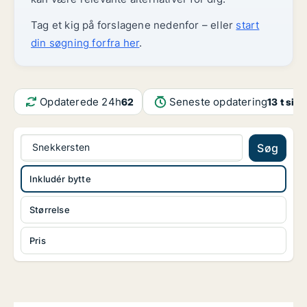
Tag et kig på forslagene nedenfor – eller
start
din søgning forfra her
.
Opdaterede 24h
Seneste opdatering
62
13 t sid
Snekkersten
Søg
Inkludér bytte
Størrelse
Pris